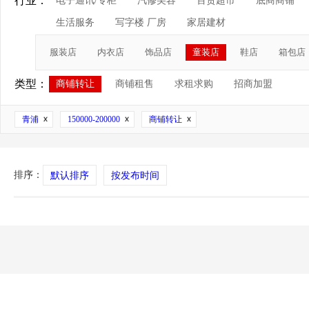
行业：
电子通讯/专柜
汽修美容
百货超市
底商商铺
生活服务
写字楼 厂房
家居建材
服装店
内衣店
饰品店
童装店
鞋店
箱包店
类型：
商铺转让
商铺租售
求租求购
招商加盟
青浦
150000-200000
商铺转让
排序：
默认排序
按发布时间