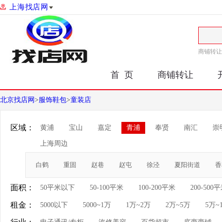
上海找店网
商铺转让
首 页
商铺转让
北京找店网
>
服饰鞋包
>
童装店
区域：
黄浦
宝山
嘉定
青浦
奉贤
南汇
崇
上海周边
白鹤
重固
赵巷
赵屯
徐泾
夏阳街道
香
面积：
50平米以下
50-100平米
100-200平米
200-500
租金：
5000以下
5000~1万
1万~2万
2万~5万
5万~