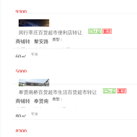
电话
日更新
路485
号1层
9300
元/月
闵行莘庄百货超市便利店转让
类型：
商铺转
黎安路
来源：
余先生
查看
今
让
1436号
平米
60㎡
电话
日更新
5000
元/月
奉贤南桥百货超市生活百货超市转让
类型：
商铺转
奉贤南
来源：
先生
查看
今
让
桥秀南
平米
80㎡
电话
日更新
路223
号
8300