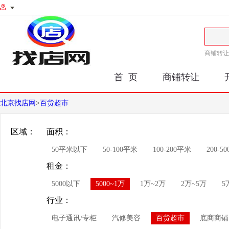
商铺转让
首 页
商铺转让
北京找店网
>
百货超市
区域：
面积：
50平米以下
50-100平米
100-200平米
200-5
租金：
5000以下
5000~1万
1万~2万
2万~5万
5
行业：
电子通讯/专柜
汽修美容
百货超市
底商商铺