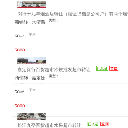
元/月
闵行十几年烟酒店转让（烟证15档是公司户）有两个
类型：
商铺转
水清路
来源：
张先生
查看
今
让
1460弄
平米
60㎡
电话
日更新
2号106
室
5000
元/月
嘉定徐行百货超市冷饮批发超市转让
类型：
商铺转
嘉定徐
来源：
黄女士
查看
今
让
行前曹
平米
50㎡
电话
日更新
公路16
号
5000
元/月
松江九亭百货超市水果超市转让