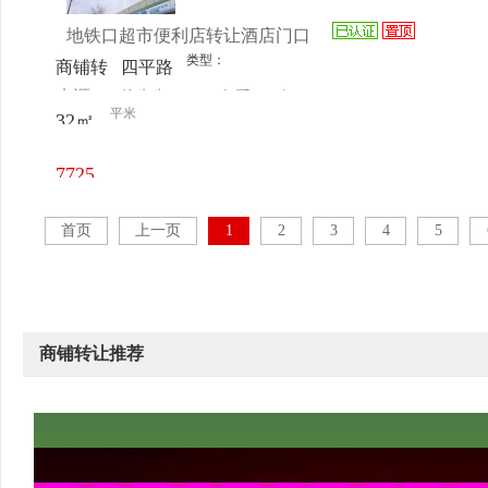
地铁口超市便利店转让酒店门口
类型：
商铺转
四平路
来源：
徐先生
查看
今
让
1805号
平米
32㎡
电话
日更新
7725
元/月
首页
上一页
1
2
3
4
5
商铺转让推荐