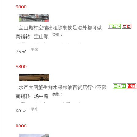
9000
元/月
宝山顾村空铺出租除餐饮足浴外都可做
类型：
商铺转
宝山顾
来源：
林女士
查看
今
让
北东路
平米
75㎡
电话
日更新
555 号
5800
元/月
水产大闸蟹生鲜水果粮油百货店行业不限
类型：
商铺转
场中路
来源：
袁女士
查看
今
让
2773号
平米
60㎡
电话
日更新
昆山大
闸蟹
8000
元/月