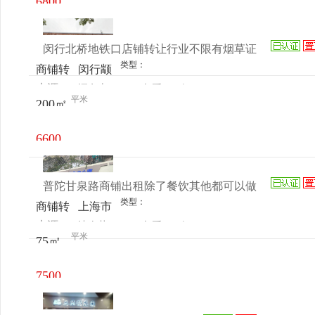
6800
240号
元/月
闵行北桥地铁口店铺转让行业不限有烟草证
类型：
商铺转
闵行颛
来源：
汪女士
查看
今
让
桥放鹤
平米
200㎡
电话
日更新
路2731
号
6600
元/月
普陀甘泉路商铺出租除了餐饮其他都可以做
类型：
商铺转
上海市
来源：
沈春花
查看
今
让
普陀甘
平米
75㎡
电话
日更新
泉宜川
交通路
7500
2431号
元/月