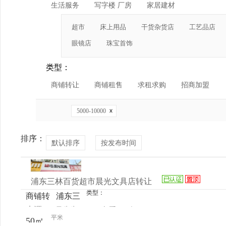
生活服务
写字楼 厂房
家居建材
超市
床上用品
干货杂货店
工艺品店
眼镜店
珠宝首饰
类型：
商铺转让
商铺租售
求租求购
招商加盟
5000-10000
排序：
默认排序
按发布时间
浦东三林百货超市晨光文具店转让
类型：
商铺转
浦东三
来源：
马先生
查看
今
让
林海阳
平米
50㎡