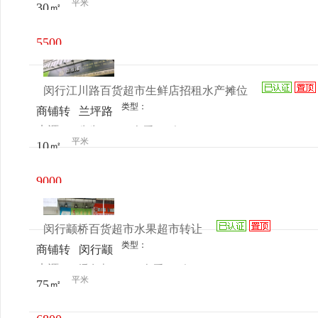
平米
30㎡
电话
日更新
725号
5500
元/月
闵行江川路百货超市生鲜店招租水产摊位
类型：
商铺转
兰坪路
来源：
先生
查看
今
让
586号
平米
10㎡
电话
日更新
9000
元/月
闵行颛桥百货超市水果超市转让
类型：
商铺转
闵行颛
来源：
潘女士
查看
今
让
桥镇沪
平米
75㎡
电话
日更新
闵路
3131弄