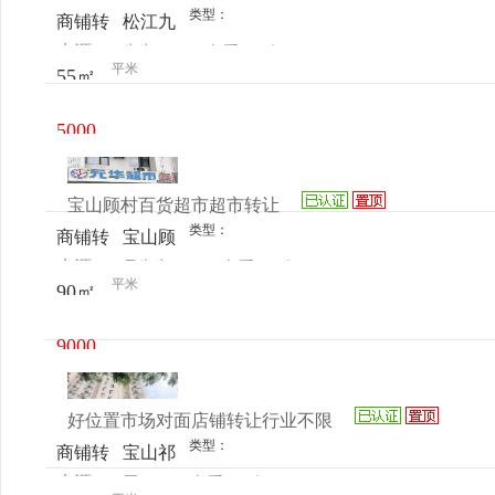
类型：
商铺转
松江九
来源：
先生
查看
今
让
亭沪亭
平米
55㎡
电话
日更新
南路
208弄
5000
80号
元/月
111室
宝山顾村百货超市超市转让
类型：
商铺转
宝山顾
来源：
吴先生
查看
今
让
村镜泊
平米
90㎡
电话
日更新
湖路
150号
9000
元/月
好位置市场对面店铺转让行业不限
类型：
商铺转
宝山祁
来源：
周
查看
今
让
华路