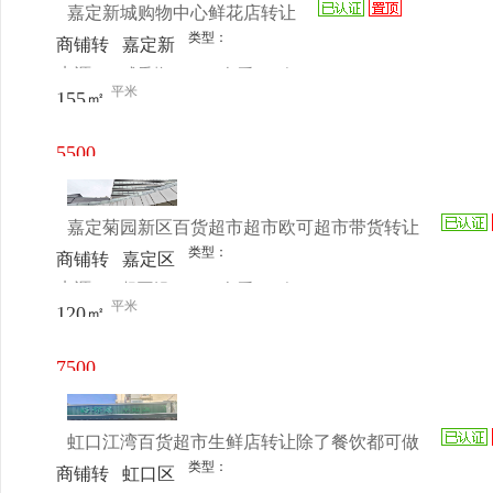
嘉定新城购物中心鲜花店转让
类型：
商铺转
嘉定新
来源：
成秀梅
查看
今
让
城百联
平米
155㎡
电话
日更新
嘉定购
物中心
5500
店负一
元/月
楼
嘉定菊园新区百货超市超市欧可超市带货转让
类型：
商铺转
嘉定区
来源：
杨丽娟
查看
今
让
福海路
平米
120㎡
电话
日更新
777弄2
号130
7500
室
元/月
虹口江湾百货超市生鲜店转让除了餐饮都可做
类型：
商铺转
虹口区