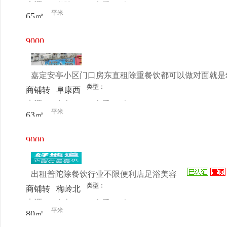
来源：
老板
查看
今
让
三门路
平米
65㎡
电话
日更新
747弄
32
9000
元/月
嘉定安亭小区门口房东直租除重餐饮都可以做对面就是
类型：
商铺转
阜康西
来源：
女士
查看
今
让
路213
平米
63㎡
电话
日更新
号
9000
元/月
出租普陀除餐饮行业不限便利店足浴美容
类型：
商铺转
梅岭北
来源：
女士
查看
今
让
路1008
平米
80㎡
电话
日更新
号