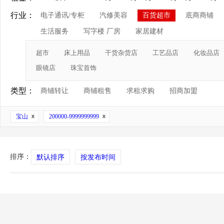
行业：
电子通讯/专柜
汽修美容
百货超市
底商商铺
生活服务
写字楼 厂房
家居建材
超市
床上用品
干货杂货店
工艺品店
化妆品店
眼镜店
珠宝首饰
类型：
商铺转让
商铺租售
求租求购
招商加盟
宝山
200000-9999999999
排序：
默认排序
按发布时间