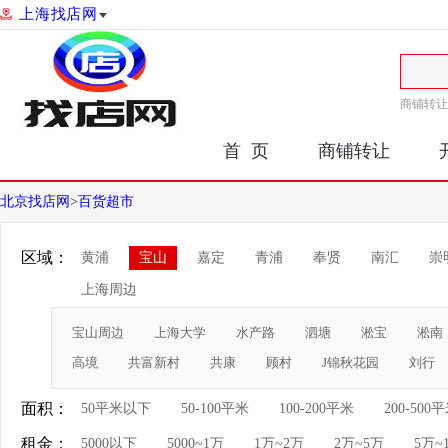
上海找店网
商铺转让
首 页
商铺转让
北京找店网
>
百货超市
区域：
黄浦
宝山
嘉定
青浦
奉贤
南汇
崇
上海周边
宝山周边
上海大学
水产路
泗塘
淞宝
淞南
高境
共富新村
共康
顾村
J锦秋花园
刘行
面积：
50平米以下
50-100平米
100-200平米
200-500
租金：
5000以下
5000~1万
1万~2万
2万~5万
5万~