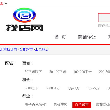
商铺转让
首 页
商铺转让
北京找店网
>
百货超市
>
工艺品店
区域：
面积：
50平米以下
50-100平米
100-200平米
200-5
租金：
5000以下
5000~1万
1万~2万
2万~5万
5
行业：
电子通讯/专柜
汽修美容
百货超市
底商商铺