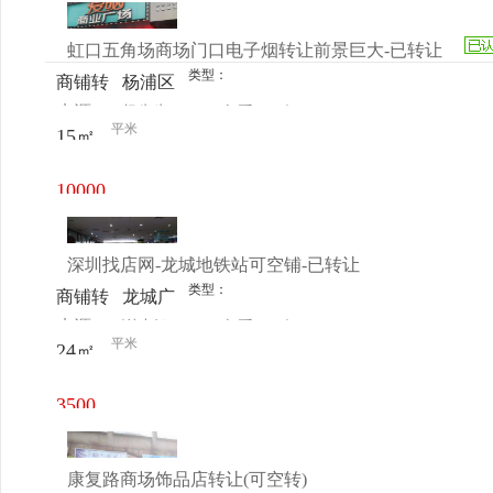
元/月
虹口五角场商场门口电子烟转让前景巨大-已转让
类型：
商铺转
杨浦区
来源：
杨先生
查看
今
让
五角场
平米
15㎡
电话
日更新
国济路
30号
10000
元/月
深圳找店网-龙城地铁站可空铺-已转让
类型：
商铺转
龙城广
来源：
谢小姐
查看
今
让
场地铁
平米
24㎡
电话
日更新
站C出
口
3500
元/月
康复路商场饰品店转让(可空转)