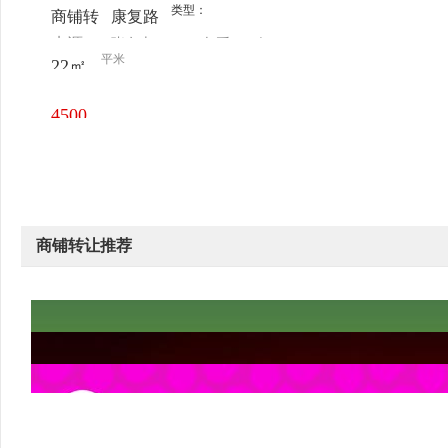
类型：
商铺转
康复路
来源：
张女士
查看
今
让
汉隆商
平米
22㎡
电话
日更新
场二楼
4500
元/月
商铺转让推荐