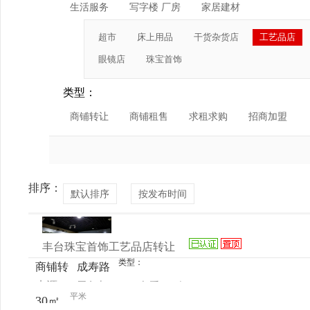
生活服务
写字楼 厂房
家居建材
超市
床上用品
干货杂货店
工艺品店
眼镜店
珠宝首饰
类型：
商铺转让
商铺租售
求租求购
招商加盟
排序：
默认排序
按发布时间
丰台珠宝首饰工艺品店转让
类型：
商铺转
成寿路
来源：
周女士
查看
今
让
75号爱
平米
30㎡
电话
日更新
家收藏