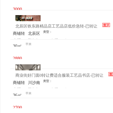
3208
3000
元/月
北辰区铁东路精品店工艺品店低价急转-已转让
类型：
商铺转
北辰区
来源：
邢先生
查看
今
让
铁东路
平米
30㎡
电话
日更新
蓝海商
贸城A
2880
座
元/月
商业街好门面0转让费适合服装工艺品书店-已转让
类型：
商铺转
川沙南
来源：
王先生
查看
今
让
市街
平米
36㎡
电话
日更新
104号
2700