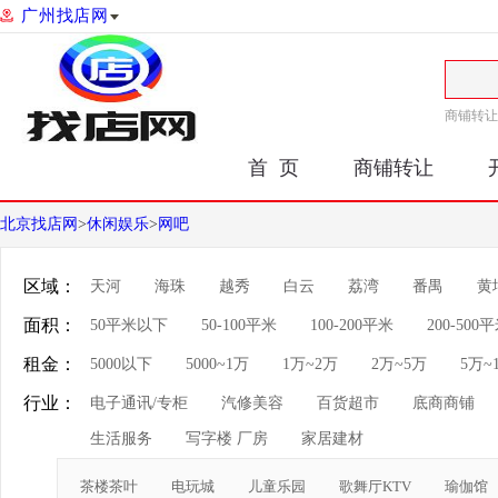
广州找店网
商铺转让
首 页
商铺转让
北京找店网
>
休闲娱乐
>
网吧
区域：
天河
海珠
越秀
白云
荔湾
番禺
黄
面积：
50平米以下
50-100平米
100-200平米
200-500
租金：
5000以下
5000~1万
1万~2万
2万~5万
5万~
行业：
电子通讯/专柜
汽修美容
百货超市
底商商铺
生活服务
写字楼 厂房
家居建材
茶楼茶叶
电玩城
儿童乐园
歌舞厅KTV
瑜伽馆