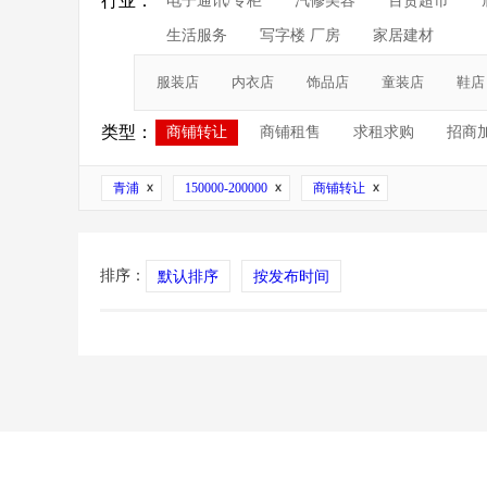
行业：
电子通讯/专柜
汽修美容
百货超市
生活服务
写字楼 厂房
家居建材
服装店
内衣店
饰品店
童装店
鞋店
类型：
商铺转让
商铺租售
求租求购
招商
青浦
150000-200000
商铺转让
排序：
默认排序
按发布时间