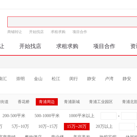
商铺转让
开始找店
求租求购
项目合作
让
开始找店
求租求购
项目合作
资
南汇
崇明
金山
松江
闵行
静安
卢湾
静安
阳街道
香花桥
青浦周边
青浦新城
青浦工业园区
青浦北
200-500平米
500-1000平米
1000平米以上
-
万
5万~10万
10万~15万
15万~20万
20万以上