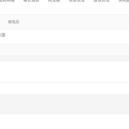
底商商铺
餐饮酒店
商业楼
美容美发
旅馆宾馆
休闲
箱包店
加盟