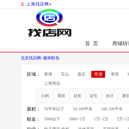
上海找店网
首 页
商铺转
北京找店网
>
服饰鞋包
区域：
黄浦
宝山
嘉定
青浦
奉贤
上海周边
白鹤
重固
赵巷
赵屯
徐泾
夏
面积：
50平米以下
50-100平米
100-200平米
租金：
5000以下
5000~1万
1万~2万
2万~5