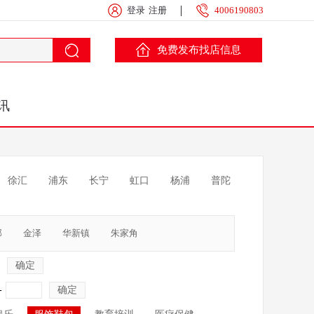
登录
注册
4006190803
免费发布找店信息
讯
徐汇
浦东
长宁
虹口
杨浦
普陀
部
金泽
华新镇
朱家角
确定
-
确定