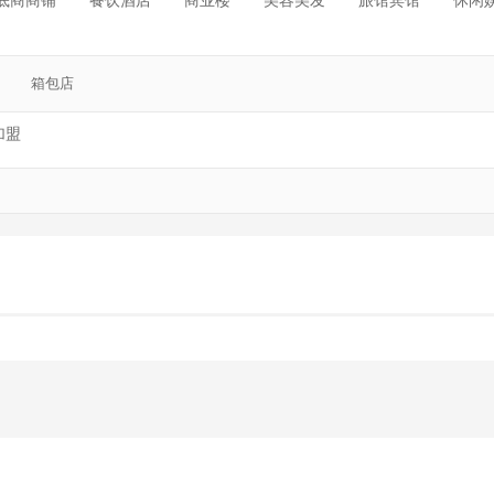
底商商铺
餐饮酒店
商业楼
美容美发
旅馆宾馆
休闲
箱包店
加盟