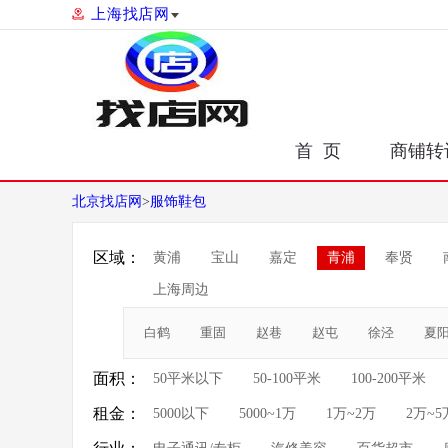
上海找店网
首 页
商铺转
北京找店网
>
服饰鞋包
区域：
黄浦
宝山
嘉定
青浦
奉贤
上海周边
白鹤
重固
赵巷
赵屯
徐泾
夏
面积：
50平米以下
50-100平米
100-200平米
租金：
5000以下
5000~1万
1万~2万
2万~5