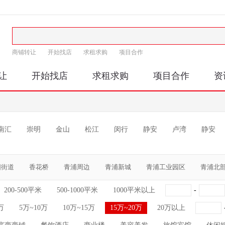
商铺转让
开始找店
求租求购
项目合作
让
开始找店
求租求购
项目合作
资
南汇
崇明
金山
松江
闵行
静安
卢湾
静安
阳街道
香花桥
青浦周边
青浦新城
青浦工业园区
青浦北
200-500平米
500-1000平米
1000平米以上
-
万
5万~10万
10万~15万
15万~20万
20万以上