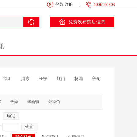
登录
注册
4006190803
免费发布找店信息
讯
徐汇
浦东
长宁
虹口
杨浦
普陀
部
金泽
华新镇
朱家角
确定
-
确定