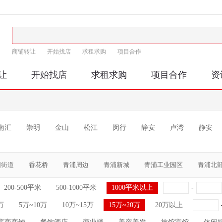
商铺转让
开始找店
求租求购
项目合作
让
开始找店
求租求购
项目合作
资
南汇
崇明
金山
松江
闵行
静安
卢湾
静安
阳街道
香花桥
青浦周边
青浦新城
青浦工业园区
青浦北
200-500平米
500-1000平米
1000平米以上
-
万
5万~10万
10万~15万
15万~20万
20万以上