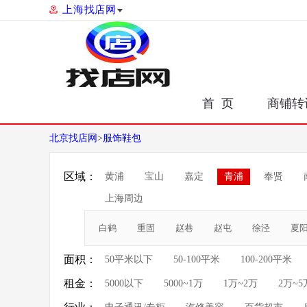
上海找店网
首 页
商铺转
北京找店网
>
服饰鞋包
区域：
黄浦
宝山
嘉定
青浦
奉贤
上海周边
白鹤
重固
赵巷
赵屯
徐泾
夏
面积：
50平米以下
50-100平米
100-200平米
租金：
5000以下
5000~1万
1万~2万
2万~5