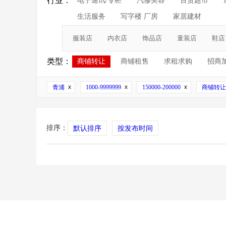
行业：
电子通讯/专柜
汽修美容
百货超市
生活服务
写字楼 厂房
家居建材
服装店
内衣店
饰品店
童装店
鞋店
类型：
商铺转让
商铺租售
求租求购
招商
青浦
1000-9999999
150000-200000
商铺转让
排序：
默认排序
按发布时间