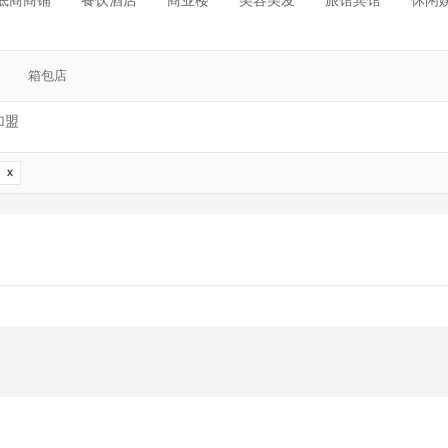
底商商铺
餐饮酒店
商业楼
美容美发
旅馆宾馆
休闲
箱包店
加盟