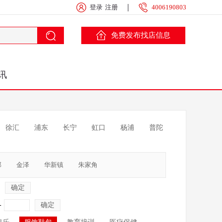
登录
注册
4006190803
免费发布找店信息
讯
徐汇
浦东
长宁
虹口
杨浦
普陀
部
金泽
华新镇
朱家角
确定
-
确定