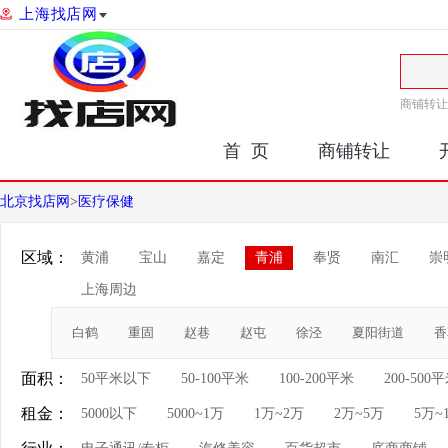
上海找店网
商铺转让
首 页
商铺转让
北京找店网
>
医疗保健
区域：
黄浦
宝山
嘉定
青浦
奉贤
南汇
崇
上海周边
白鹤
重固
赵巷
赵屯
徐泾
夏阳街道
香
面积：
50平米以下
50-100平米
100-200平米
200-500
租金：
5000以下
5000~1万
1万~2万
2万~5万
5万~