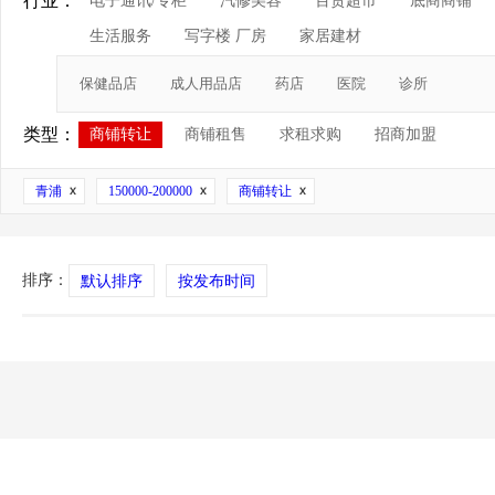
行业：
电子通讯/专柜
汽修美容
百货超市
底商商铺
生活服务
写字楼 厂房
家居建材
保健品店
成人用品店
药店
医院
诊所
类型：
商铺转让
商铺租售
求租求购
招商加盟
青浦
150000-200000
商铺转让
排序：
默认排序
按发布时间