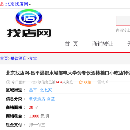
北京找店网
商铺转让
首 页
商铺转让
首页
>
餐饮酒店
>
食堂
北京找店网-昌平温都水城邮电大学旁餐饮酒楼档口小吃店转
今日
更新
该信息已被
1434
人浏览
收藏
打印
区域街道：
昌平
北七家
信息分类：
餐饮酒店
食堂
商铺面积：
20
㎡
商铺租金：
11000
元/月
租金支付：
押一付三