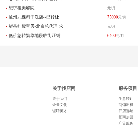
400平米 找店网推荐
想求租美容院
元/月
通州九棵树干洗店--已转让
75000
元/月
鲜茶柠檬宝贝-北京总代理 求
元/月
低价急转繁华地段临街旺铺
6400
元/月
租北京区域8-30平米店铺
美甲店超值转让
关于找店网
服务项目
关于我们
生意转让
企业文化
商铺出租
诚聘英才
开店选址
招商加盟
广告服务