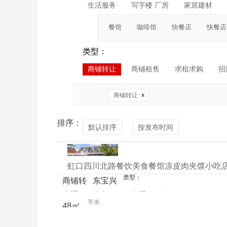
生活服务
写字楼 厂房
家居建材
餐馆
咖啡馆
快餐店
快餐店
类型：
商铺转让
商铺租售
求租求购
招
商铺转让
排序：
默认排序
按发布时间
虹口四川北路餐饮美食餐馆凉皮肉夹馍小吃
类型：
商铺转
东宝兴
来源：
先生
查看
今
让
路229
平米
48㎡
电话
日更新
号