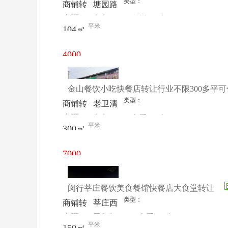
类型：
商铺转
塘园路
来源：
先生
查看
今
让
433号
平米
104㎡
电话
日更新
4000
元/月
金山餐饮小吃快餐店转让行业不限300多平可
类型：
商铺转
老卫清
来源：
先生
查看
今
让
路501
平米
300㎡
电话
日更新
号
7000
元/月
闵行莘庄餐饮美食餐馆快餐店大食堂转让
类型：
商铺转
莘庄西
来源：
周先生
查看
今
让
环路
平米