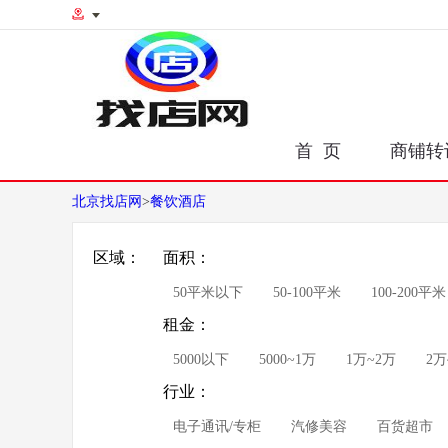
首 页
商铺转
北京找店网
>
餐饮酒店
区域：
面积：
50平米以下
50-100平米
100-200平米
租金：
5000以下
5000~1万
1万~2万
2万
行业：
电子通讯/专柜
汽修美容
百货超市