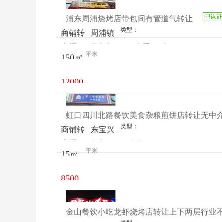
元/月
馆）
浦东周浦烧烤店带包间有管道气转让
类型：
商铺转
周浦镇
来源：
宋先生
查看
今
让
周市路
平米
150㎡
电话
日更新
410号
12000
元/月
虹口四川北路餐饮美食杂粮煎饼店转让无中
类型：
商铺转
东宝兴
来源：
女士
查看
今
让
路439
平米
15㎡
电话
日更新
号
8500
元/月
金山餐饮小吃龙虾烧烤店转让上下两层行业