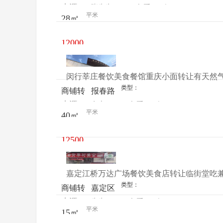
来源：
张先生
查看
今
让
90号
平米
28㎡
电话
日更新
12000
元/月
闵行莘庄餐饮美食餐馆重庆小面转让有天然
类型：
商铺转
报春路
来源：
女士
查看
今
让
大公鸡
平米
40㎡
电话
日更新
市场
12500
元/月
嘉定江桥万达广场餐饮美食店转让临街堂吃
类型：
商铺转
嘉定区
来源：
先生
查看
今
让
江桥万
平米
15㎡
电话
日更新
达广场