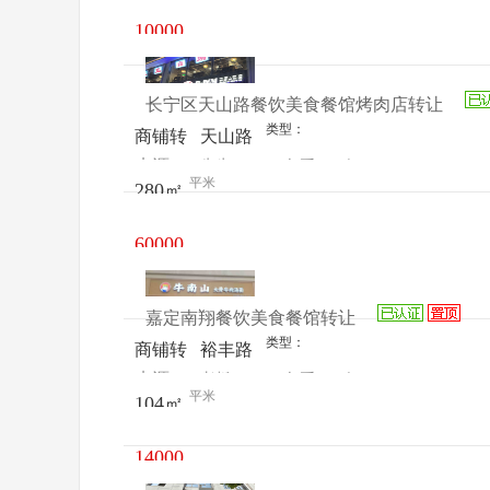
金街鹤
10000
旋路42
元/月
弄2号
长宁区天山路餐饮美食餐馆烤肉店转让
类型：
商铺转
天山路
来源：
先生
查看
今
让
天山创
平米
280㎡
电话
日更新
邑商业
广场
60000
元/月
嘉定南翔餐饮美食餐馆转让
类型：
商铺转
裕丰路
来源：
老板
查看
今
让
399号
平米
104㎡
电话
日更新
（原大
骨牛肉
14000
汤面