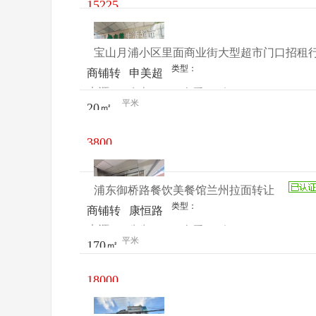
15225
元/月
宝山月浦小区里面商业街大型超市门口招租
类型：
商铺转
申美超
来源：
女士
查看
今
让
市
平米
20㎡
电话
日更新
3800
元/月
浦东御桥路餐饮美餐馆兰州拉面转让
类型：
商铺转
康恒路
来源：
先生
查看
今
让
地铁站
平米
170㎡
电话
日更新
2号口
18000
元/月