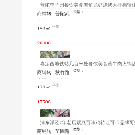
普陀李子园餐饮美食海鲜龙虾烧烤大排档转
类型：
商铺转
普陀武
来源：
李女士
查看
今
让
威东路
平米
150㎡
电话
日更新
262号
101室
28000
元/月
嘉定西地铁站几百米处餐饮美食黄牛肉火锅
类型：
商铺转
秋竹路
来源：
张先生
查看
今
让
627号
平米
130㎡
电话
日更新
17500
元/月
浦东洋泾7年老店紫燕百味鸡转让可带品牌可
类型：
商铺转
苗圃路