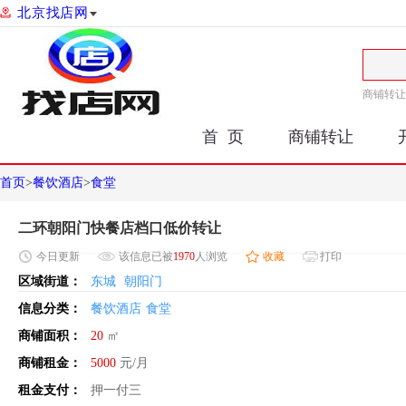
北京找店网
商铺转让
首 页
商铺转让
首页
>
餐饮酒店
>
食堂
二环朝阳门快餐店档口低价转让
今日
更新
该信息已被
1970
人浏览
收藏
打印
区域街道：
东城
朝阳门
信息分类：
餐饮酒店
食堂
商铺面积：
20
㎡
商铺租金：
5000
元/月
租金支付：
押一付三