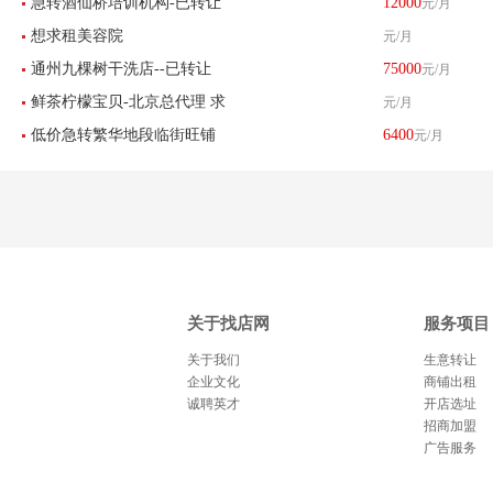
急转酒仙桥培训机构-已转让
12000
元/月
400平米 找店网推荐
想求租美容院
元/月
通州九棵树干洗店--已转让
75000
元/月
鲜茶柠檬宝贝-北京总代理 求
元/月
低价急转繁华地段临街旺铺
6400
元/月
租北京区域8-30平米店铺
美甲店超值转让
关于找店网
服务项目
关于我们
生意转让
企业文化
商铺出租
诚聘英才
开店选址
招商加盟
广告服务