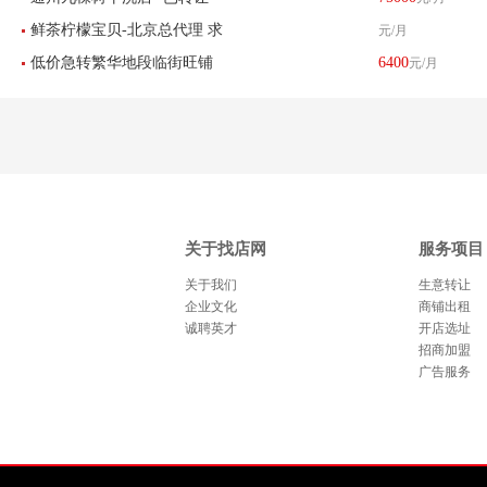
鲜茶柠檬宝贝-北京总代理 求
元/月
低价急转繁华地段临街旺铺
6400
元/月
租北京区域8-30平米店铺
美甲店超值转让
关于找店网
服务项目
关于我们
生意转让
企业文化
商铺出租
诚聘英才
开店选址
招商加盟
广告服务