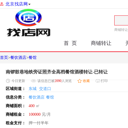
北京找店网
商铺转让
首 页
商铺转让
首页
>
餐饮酒店
>
餐馆
南锣鼓巷地铁旁证照齐全高档餐馆酒楼转让-已转让
今日
更新
该信息已被
2090
人浏览
收藏
打印
区域街道：
东城
交道口
信息分类：
餐饮酒店
餐馆
商铺面积：
400
㎡
商铺租金：
100000
元/月
租金支付：
押一付半年