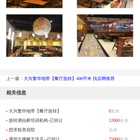
上一篇：
大兴繁华地带【餐厅急转】400平米 找店网推荐
相关信息
大兴繁华地带【餐厅急转】
0
元/月
急转酒仙桥培训机构-已转让
12000
元/月
400平米 找店网推荐
想求租美容院
元/月
通州九棵树干洗店--已转让
75000
元/月