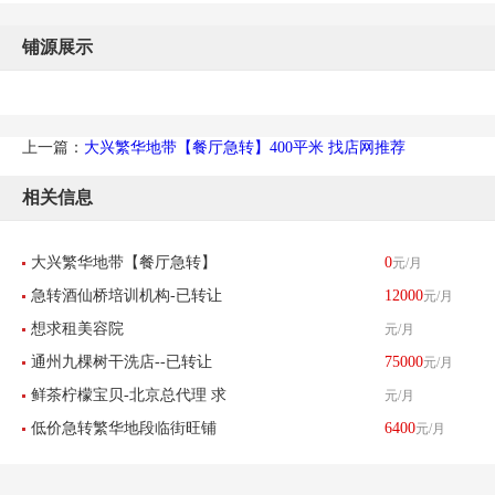
铺源展示
上一篇：
大兴繁华地带【餐厅急转】400平米 找店网推荐
相关信息
大兴繁华地带【餐厅急转】
0
元/月
急转酒仙桥培训机构-已转让
12000
元/月
400平米 找店网推荐
想求租美容院
元/月
通州九棵树干洗店--已转让
75000
元/月
鲜茶柠檬宝贝-北京总代理 求
元/月
低价急转繁华地段临街旺铺
6400
元/月
租北京区域8-30平米店铺
美甲店超值转让