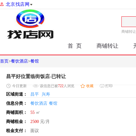
北京找店网
商铺转让
首 页
商铺转让
首页
>
餐饮酒店
>
餐馆
昌平好位置临街饭店-已转让
今日
更新
该信息已被
722
人浏览
收藏
打印
区域街道：
昌平
兴寿
信息分类：
餐饮酒店
餐馆
商铺面积：
55
㎡
商铺租金：
2500
元/月
租金支付：
面议