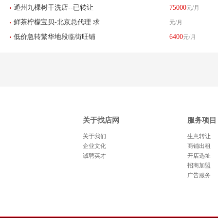
通州九棵树干洗店--已转让
75000
元/月
鲜茶柠檬宝贝-北京总代理 求
元/月
低价急转繁华地段临街旺铺
6400
元/月
租北京区域8-30平米店铺
美甲店超值转让
关于找店网
服务项目
关于我们
生意转让
企业文化
商铺出租
诚聘英才
开店选址
招商加盟
广告服务