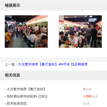
铺源展示
上一篇：
大兴繁华地带【餐厅急转】400平米 找店网推荐
相关信息
大兴繁华地带【餐厅急转】
0
元/月
急转酒仙桥培训机构-已转让
12000
元/月
400平米 找店网推荐
想求租美容院
元/月