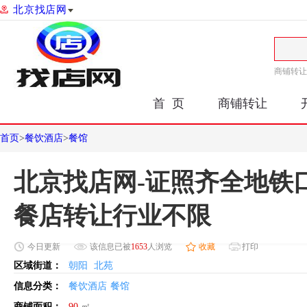
北京找店网
商铺转让
首 页
商铺转让
首页
>
餐饮酒店
>
餐馆
北京找店网-证照齐全地铁
餐店转让行业不限
今日
更新
该信息已被
1653
人浏览
收藏
打印
区域街道：
朝阳
北苑
信息分类：
餐饮酒店
餐馆
商铺面积：
90
㎡