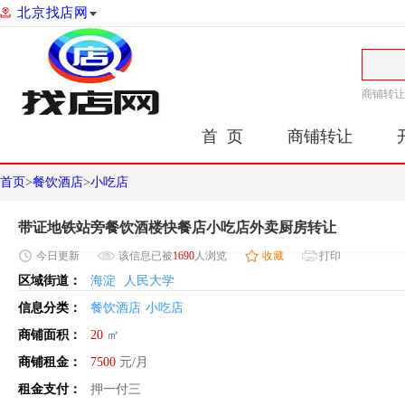
北京找店网
商铺转让
首 页
商铺转让
首页
>
餐饮酒店
>
小吃店
带证地铁站旁餐饮酒楼快餐店小吃店外卖厨房转让
今日
更新
该信息已被
1690
人浏览
收藏
打印
区域街道：
海淀
人民大学
信息分类：
餐饮酒店
小吃店
商铺面积：
20
㎡
商铺租金：
7500
元/月
租金支付：
押一付三