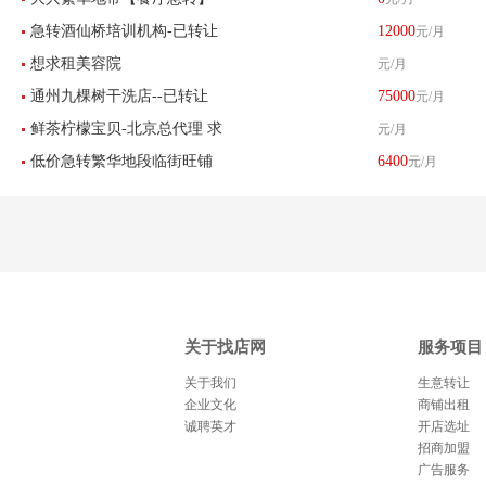
急转酒仙桥培训机构-已转让
12000
元/月
400平米 找店网推荐
想求租美容院
元/月
通州九棵树干洗店--已转让
75000
元/月
鲜茶柠檬宝贝-北京总代理 求
元/月
低价急转繁华地段临街旺铺
6400
元/月
租北京区域8-30平米店铺
美甲店超值转让
关于找店网
服务项目
关于我们
生意转让
企业文化
商铺出租
诚聘英才
开店选址
招商加盟
广告服务