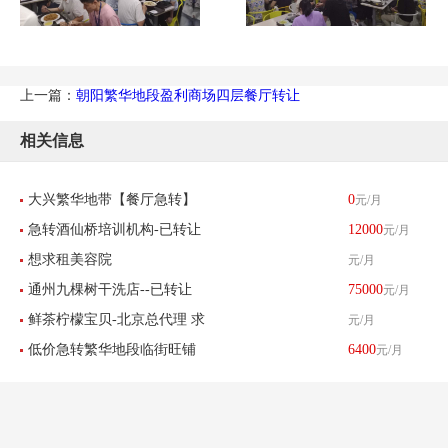
上一篇：
朝阳繁华地段盈利商场四层餐厅转让
相关信息
大兴繁华地带【餐厅急转】
0
元/月
急转酒仙桥培训机构-已转让
12000
元/月
400平米 找店网推荐
想求租美容院
元/月
通州九棵树干洗店--已转让
75000
元/月
鲜茶柠檬宝贝-北京总代理 求
元/月
低价急转繁华地段临街旺铺
6400
元/月
租北京区域8-30平米店铺
美甲店超值转让