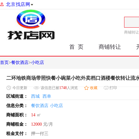
北京找店网
商铺转让
首 页
商铺转让
首页
>
餐饮酒店
>
小吃店
二环地铁商场带照快餐小碗菜小吃外卖档口酒楼餐饮转让流
今日
更新
该信息已被
1748
人浏览
收藏
打印
区域街道：
西城
西单
信息分类：
餐饮酒店
小吃店
商铺面积：
14
㎡
商铺租金：
12000
元/月
租金支付：
押一付三