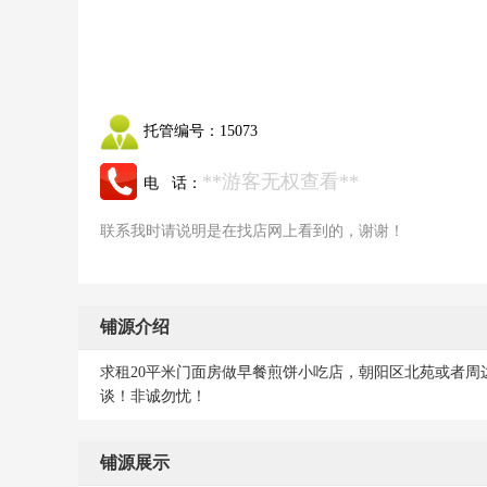
托管编号：
15073
**游客无权查看**
电 话：
联系我时请说明是在找店网上看到的，谢谢！
铺源介绍
求租20平米门面房做早餐煎饼小吃店，朝阳区北苑或者
谈！非诚勿忧！
铺源展示