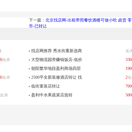
下一篇：
北京找店网-出租带照餐饮酒楼可做小吃 卤货 
市-已转让
找店网推荐 秀水街重新选商
月
元/
0
大型物流园旁赚钱饭店-低价
330
元/月
开启高端新时代
朝阳繁华地段盈利商场四层
190
急转
0
2500平全新装修酒店转让 找
2
元/月
元
餐厅转让
临街童装店转让
700
店网推荐
盈利中水果蔬菜店急转
500
元/月