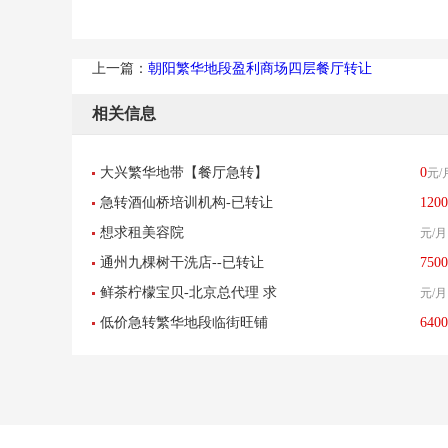
上一篇：
朝阳繁华地段盈利商场四层餐厅转让
相关信息
大兴繁华地带【餐厅急转】
0
元/
急转酒仙桥培训机构-已转让
1200
400平米 找店网推荐
想求租美容院
元/月
通州九棵树干洗店--已转让
7500
鲜茶柠檬宝贝-北京总代理 求
元/月
低价急转繁华地段临街旺铺
6400
租北京区域8-30平米店铺
美甲店超值转让