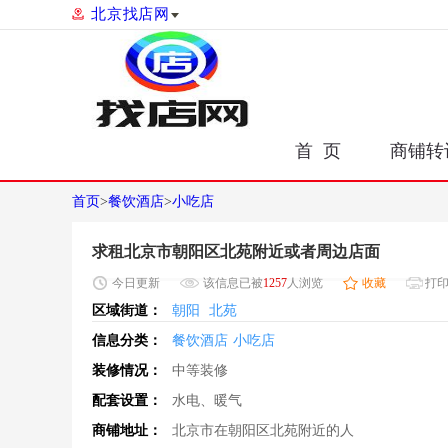
北京找店网
首 页
商铺转
首页
>
餐饮酒店
>
小吃店
求租北京市朝阳区北苑附近或者周边店面
今日
更新
该信息已被
1257
人浏览
收藏
打
区域街道：
朝阳
北苑
信息分类：
餐饮酒店
小吃店
装修情况：
中等装修
配套设置：
水电、暖气
商铺地址：
北京市在朝阳区北苑附近的人