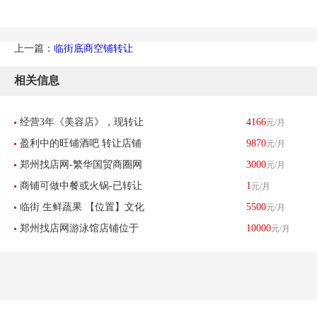
上一篇：
临街底商空铺转让
相关信息
经营3年《美容店》，现转让
4166
元/月
盈利中的旺铺酒吧 转让店铺
9870
元/月
郑州找店网-繁华国贸商圈网
3000
元/月
位于郑东新区 博学路
商铺可做中餐或火锅-已转让
1
元/月
红风格美容美甲半永久服装
临街 生鲜蔬果 【位置】文化
5500
元/月
店铺工作室带设备转让
郑州找店网游泳馆店铺位于
10000
元/月
北路体育路
中州大道已转让