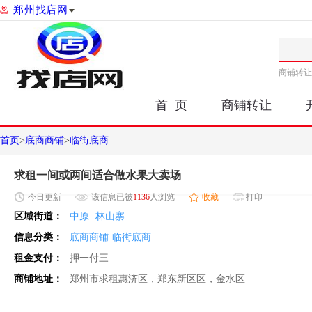
郑州找店网
商铺转让
首 页
商铺转让
首页
>
底商商铺
>
临街底商
求租一间或两间适合做水果大卖场
今日
更新
该信息已被
1136
人浏览
收藏
打印
区域街道：
中原
林山寨
信息分类：
底商商铺
临街底商
租金支付：
押一付三
商铺地址：
郑州市求租惠济区，郑东新区区，金水区