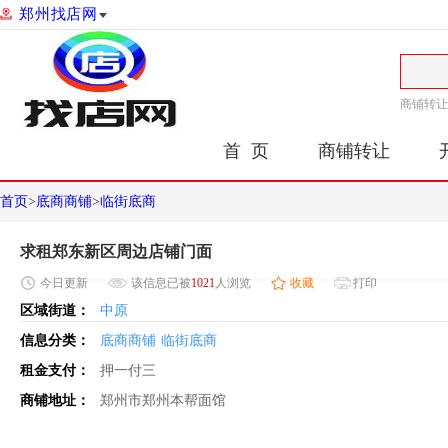
郑州找店网
商铺转让
首 页
商铺转让
首页
>
底商商铺
>
临街底商
求租郑东新区周边店铺门面
今日
更新
该信息已被
1021
人浏览
收藏
打印
区域街道：
中原
信息分类：
底商商铺
临街底商
租金支付：
押一付三
商铺地址：
郑州市郑州本帮面馆