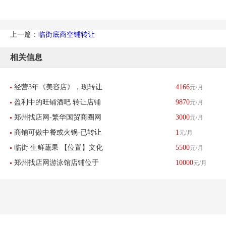
上一篇：
临街底商空铺转让
相关信息
经营3年《美容店》，现转让
4166
元/月
盈利中的旺铺酒吧 转让店铺
9870
元/月
郑州找店网-繁华国贸商圈网
3000
元/月
位于郑东新区 博学路
商铺可做中餐或火锅-已转让
1
元/月
红风格美容美甲半永久服装
临街 生鲜蔬果 【位置】文化
5500
元/月
店铺工作室带设备转让
郑州找店网游泳馆店铺位于
10000
元/月
北路体育路
中州大道已转让