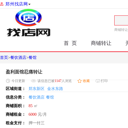
郑州找店网
商铺转让
首 页
商铺转让
首页
>
餐饮酒店
>
餐馆
盈利面馆忍痛转让
今日
更新
该信息已被
1147
人浏览
收藏
打印
区域街道：
郑东新区
金水东路
信息分类：
餐饮酒店
餐馆
商铺面积：
85
㎡
商铺租金：
6000
元/月
租金支付：
押一付三