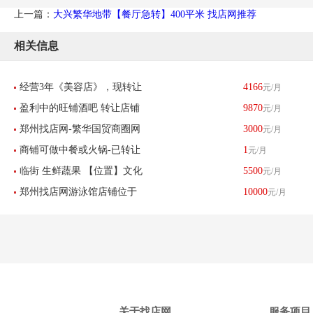
上一篇：
大兴繁华地带【餐厅急转】400平米 找店网推荐
相关信息
经营3年《美容店》，现转让
4166
元/月
盈利中的旺铺酒吧 转让店铺
9870
元/月
郑州找店网-繁华国贸商圈网
3000
元/月
位于郑东新区 博学路
商铺可做中餐或火锅-已转让
1
元/月
红风格美容美甲半永久服装
临街 生鲜蔬果 【位置】文化
5500
元/月
店铺工作室带设备转让
郑州找店网游泳馆店铺位于
10000
元/月
北路体育路
中州大道已转让
关于找店网
服务项目