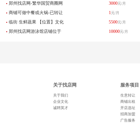
郑州找店网-繁华国贸商圈网
3000
元/月
位于郑东新区 博学路
商铺可做中餐或火锅-已转让
1
元/月
红风格美容美甲半永久服装
临街 生鲜蔬果 【位置】文化
5500
元/月
店铺工作室带设备转让
郑州找店网游泳馆店铺位于
10000
元/月
北路体育路
中州大道已转让
关于找店网
服务项目
关于我们
生意转让
企业文化
商铺出租
诚聘英才
开店选址
招商加盟
广告服务