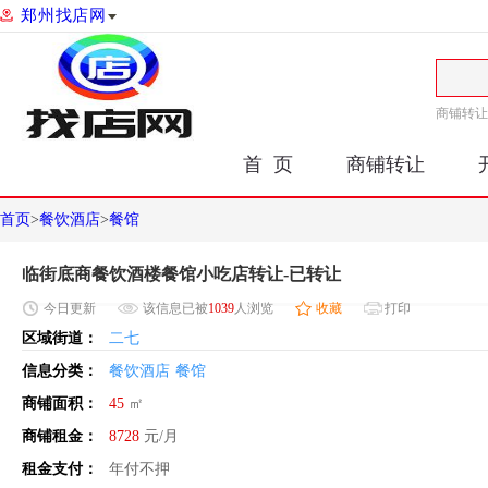
郑州找店网
商铺转让
首 页
商铺转让
首页
>
餐饮酒店
>
餐馆
临街底商餐饮酒楼餐馆小吃店转让-已转让
今日
更新
该信息已被
1039
人浏览
收藏
打印
区域街道：
二七
信息分类：
餐饮酒店
餐馆
商铺面积：
45
㎡
商铺租金：
8728
元/月
租金支付：
年付不押