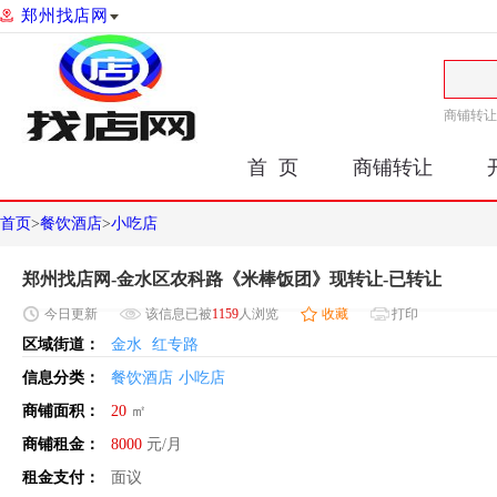
郑州找店网
商铺转让
首 页
商铺转让
首页
>
餐饮酒店
>
小吃店
郑州找店网-金水区农科路《米棒饭团》现转让-已转让
今日
更新
该信息已被
1159
人浏览
收藏
打印
区域街道：
金水
红专路
信息分类：
餐饮酒店
小吃店
商铺面积：
20
㎡
商铺租金：
8000
元/月
租金支付：
面议