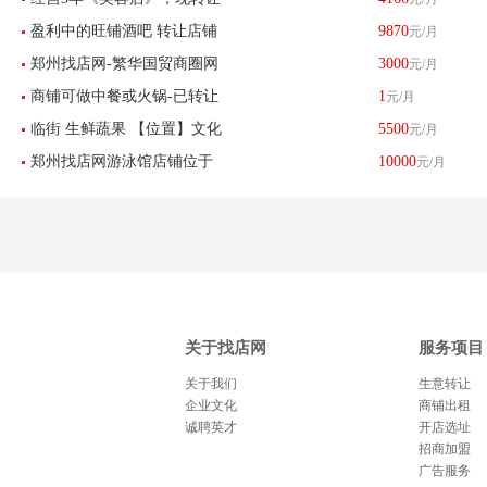
盈利中的旺铺酒吧 转让店铺
9870
元/月
郑州找店网-繁华国贸商圈网
3000
元/月
位于郑东新区 博学路
商铺可做中餐或火锅-已转让
1
元/月
红风格美容美甲半永久服装
临街 生鲜蔬果 【位置】文化
5500
元/月
店铺工作室带设备转让
郑州找店网游泳馆店铺位于
10000
元/月
北路体育路
中州大道已转让
关于找店网
服务项目
关于我们
生意转让
企业文化
商铺出租
诚聘英才
开店选址
招商加盟
广告服务