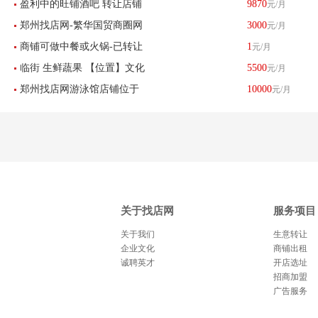
盈利中的旺铺酒吧 转让店铺
9870
元/月
郑州找店网-繁华国贸商圈网
3000
元/月
位于郑东新区 博学路
商铺可做中餐或火锅-已转让
1
元/月
红风格美容美甲半永久服装
临街 生鲜蔬果 【位置】文化
5500
元/月
店铺工作室带设备转让
郑州找店网游泳馆店铺位于
10000
元/月
北路体育路
中州大道已转让
关于找店网
服务项目
关于我们
生意转让
企业文化
商铺出租
诚聘英才
开店选址
招商加盟
广告服务