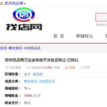
郑州找店网
商铺转让
首 页
商铺转让
首页
>
餐饮酒店
>
冷饮甜品店
郑州找店网万达金街抢手冷饮店转让-已转让
今日
更新
该信息已被
1106
人浏览
收藏
打印
区域街道：
金水
鑫苑路
信息分类：
餐饮酒店
冷饮甜品店
商铺面积：
70
㎡
商铺租金：
10000
元/月
租金支付：
面议