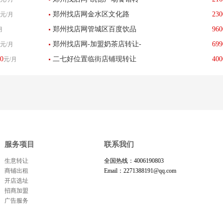
转让
郑州找店网金水区文化路
230
元/月
让-已转让
郑州找店网管城区百度饮品
960
月
《缘梦圆摄影店》-已转让
郑州找店网-加盟奶茶店转让-
699
元/月
现转让-已转让
0
二七好位置临街店铺现转让
400
元/月
已转让
服务项目
联系我们
生意转让
全国热线：4006190803
商铺出租
Email：2271388191@qq.com
开店选址
招商加盟
广告服务