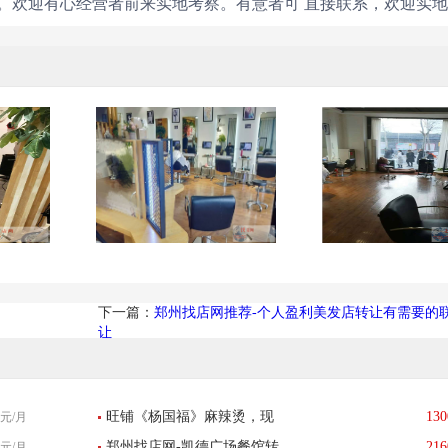
。欢迎有心经营者前来实地考察。有意者可 直接联系，欢迎实
下一篇：
郑州找店网推荐-个人盈利美发店转让有需要的联
让
旺铺《杨国福》麻辣烫，现
130
元/月
郑州找店网-凯德广场餐馆转
216
元/月