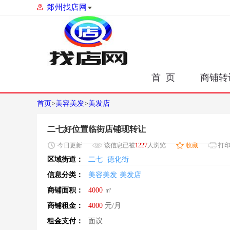
郑州找店网
首 页
商铺转
首页
>
美容美发
>
美发店
二七好位置临街店铺现转让
今日
更新
该信息已被
1227
人浏览
收藏
打
区域街道：
二七
德化街
信息分类：
美容美发
美发店
商铺面积：
4000
㎡
商铺租金：
4000
元/月
租金支付：
面议