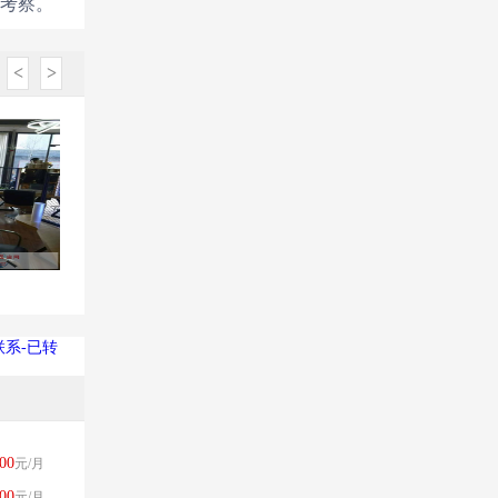
地考察。
<
>
系-已转
00
元/月
00
元/月