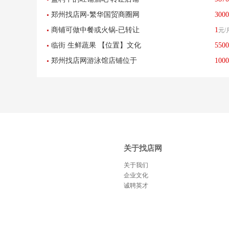
郑州找店网-繁华国贸商圈网
3000
位于郑东新区 博学路
商铺可做中餐或火锅-已转让
1
元/
红风格美容美甲半永久服装
临街 生鲜蔬果 【位置】文化
5500
店铺工作室带设备转让
郑州找店网游泳馆店铺位于
1000
北路体育路
中州大道已转让
关于找店网
关于我们
企业文化
诚聘英才