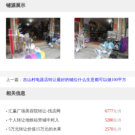
铺源展示
上一篇：
吉山村电器店转让最好的铺位什么生意都可以做100平方
相关信息
汇赢广场美容院转让-找店网
6777
元/月
个人转让地铁站旁城中村入
5280
元/月
推荐
5万元转让价值15万元的水果
2570
元/月
口多年便利店超市转让