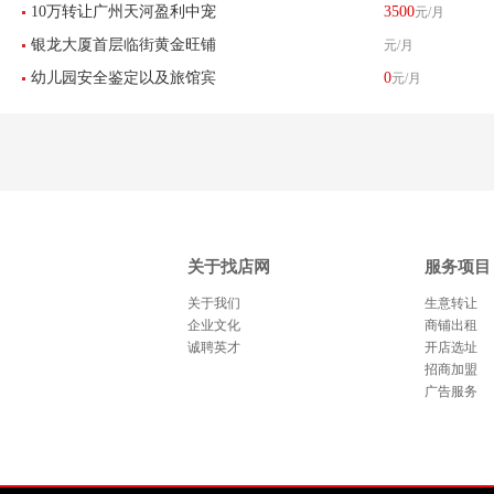
10万转让广州天河盈利中宠
3500
元/月
铺
银龙大厦首层临街黄金旺铺
元/月
物店接手可经营
幼儿园安全鉴定以及旅馆宾
0
元/月
业主直招-已转让
馆培训中心
关于找店网
服务项目
关于我们
生意转让
企业文化
商铺出租
诚聘英才
开店选址
招商加盟
广告服务