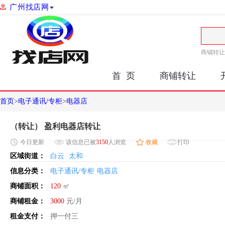
广州找店网
商铺转让
首 页
商铺转让
首页
>
电子通讯/专柜
>
电器店
（转让） 盈利电器店转让
今日
更新
该信息已被
3150
人浏览
收藏
打印
区域街道：
白云
太和
信息分类：
电子通讯/专柜
电器店
商铺面积：
120
㎡
商铺租金：
3000
元/月
租金支付：
押一付三