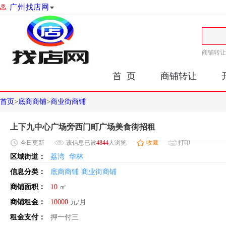
广州找店网
商铺转让
首 页
商铺转让
首页
>
底商商铺
>
商业街商铺
上下九中心广场旁西门町广场美食街招租
今日
更新
该信息已被
4844
人浏览
收藏
打印
区域街道：
荔湾
华林
信息分类：
底商商铺
商业街商铺
商铺面积：
10
㎡
商铺租金：
10000
元/月
租金支付：
押一付三