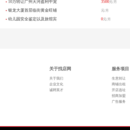
10万转让广州天河盈利中宠
3500
元/月
铺
银龙大厦首层临街黄金旺铺
元/月
物店接手可经营
幼儿园安全鉴定以及旅馆宾
0
元/月
业主直招-已转让
馆培训中心
关于找店网
服务项目
关于我们
生意转让
企业文化
商铺出租
诚聘英才
开店选址
招商加盟
广告服务