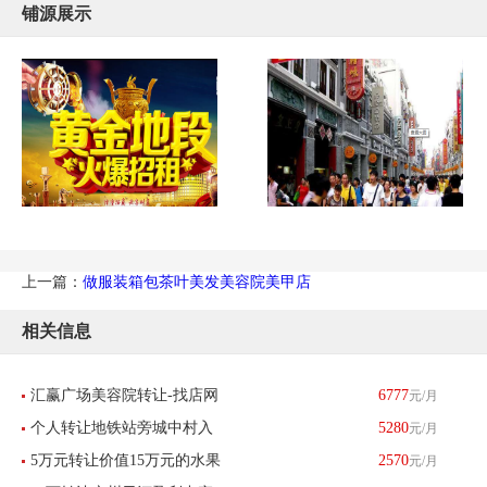
铺源展示
上一篇：
做服装箱包茶叶美发美容院美甲店
相关信息
汇赢广场美容院转让-找店网
6777
元/月
个人转让地铁站旁城中村入
5280
元/月
推荐
5万元转让价值15万元的水果
2570
元/月
口多年便利店超市转让