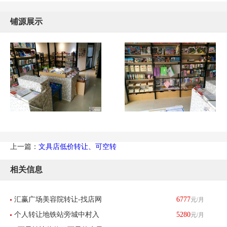
铺源展示
上一篇：
文具店低价转让、可空转
相关信息
汇赢广场美容院转让-找店网
6777
元/月
个人转让地铁站旁城中村入
5280
元/月
推荐