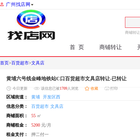
广州找店网
商铺转让
首 页
商铺转让
首页
>
百货超市
>
文具店
黄埔六号线金峰地铁站C口百货超市文具店转让-已转让
今日
更新
该信息已被
1709
人浏览
收藏
打印
区域街道：
黄埔
开发区西
信息分类：
百货超市
文具店
商铺面积：
55
㎡
商铺租金：
5200
元/月
租金支付：
押二付一