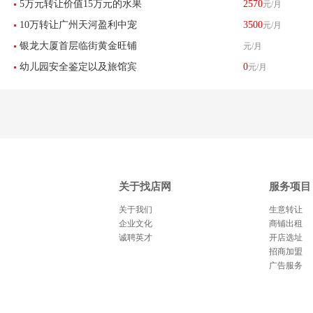
5万元转让价值15万元的水果
2570
元/月
口多年便利店超市转让
10万转让广州天河盈利中宠
3500
元/月
铺
银龙大厦首层临街黄金旺铺
元/月
物店接手可经营
幼儿园安全鉴定以及旅馆宾
0
元/月
业主直招-已转让
馆培训中心
关于找店网
服务项目
关于我们
生意转让
企业文化
商铺出租
诚聘英才
开店选址
招商加盟
广告服务