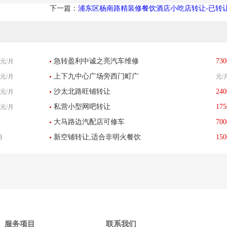
下一篇：
浦东区杨南路精装修餐饮酒店小吃店转让-已转
急转盈利中诚之亮汽车维修
730
元/月
上下九中心广场旁西门町广
元/月
元/
美容养护中心
沙太北路旺铺转让
240
元/月
场美食街招租
私营小型网吧转让
175
元/月
大马路边汽配店可修车
700
新空铺转让,适合非明火餐饮
150
月
服务项目
联系我们