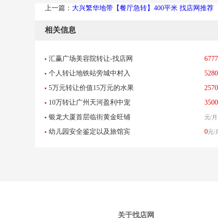
上一篇：
大兴繁华地带【餐厅急转】400平米 找店网推荐
相关信息
汇赢广场美容院转让-找店网
6777
个人转让地铁站旁城中村入
5280
推荐
5万元转让价值15万元的水果
2570
口多年便利店超市转让
10万转让广州天河盈利中宠
3500
铺
银龙大厦首层临街黄金旺铺
元/月
物店接手可经营
幼儿园安全鉴定以及旅馆宾
0
元/
业主直招-已转让
馆培训中心
关于找店网