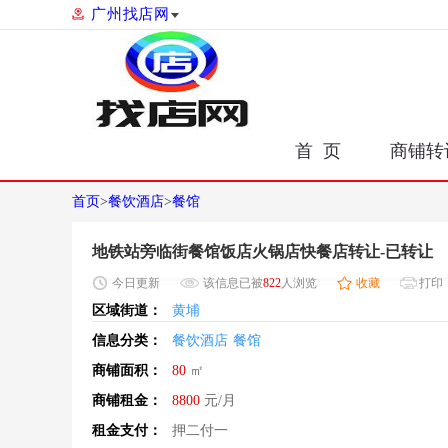
广州找店网
首 页
商铺转
首页
>
餐饮酒店
>
餐馆
地铁站旁临街餐馆饭店火锅店快餐店转让-已转让
今日
更新
该信息已被
822
人浏览
收藏
打印
区域街道：
黄埔
信息分类：
餐饮酒店
餐馆
商铺面积：
80
㎡
商铺租金：
8800
元/月
租金支付：
押二付一