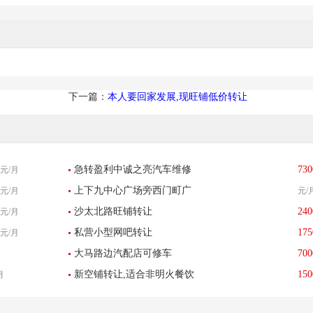
下一篇：
本人要回家发展,现旺铺低价转让
急转盈利中诚之亮汽车维修
730
元/月
上下九中心广场旁西门町广
元/月
元/
美容养护中心
沙太北路旺铺转让
240
元/月
场美食街招租
私营小型网吧转让
175
元/月
大马路边汽配店可修车
700
新空铺转让,适合非明火餐饮
150
月