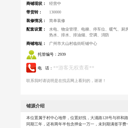
商铺现状：
经营中
带货转：
130000
装修情况：
简单装修
配套设置：
水电、物业管理、电梯、停车位、暖气、厨
热水、排水、排油烟、空调、消防
商铺地址：
广州市大山村临街旺铺中心
托管编号：
2939
**游客无权查看**
电 话：
联系我时请说明是在找店网上看到的，谢谢！
铺源介绍
本位置属于村中心地带，位置好找，大涌路128号与祥和
同期三年，还有两年半包含押金一万一，未到期满签字费