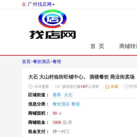
广州找店网
首 页
商铺转
首页
>
餐饮酒店
>
餐馆
大石 大山村临街旺铺中心。 酒楼餐饮 商业街卖场
今日
更新
该信息已被
1407
人浏览
收藏
打
区域街道：
番禺
大石
信息分类：
餐饮酒店
餐馆
商铺面积：
90
㎡
商铺租金：
5000
元/月
租金支付：
押一付三