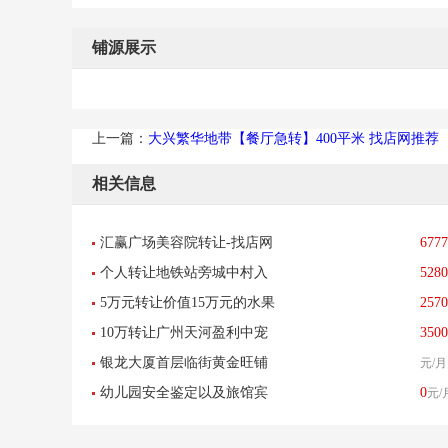
铺源展示
上一篇：
大兴繁华地带【餐厅急转】400平米 找店网推荐
相关信息
汇赢广场美容院转让-找店网
6777
个人转让地铁站旁城中村入
5280
推荐
5万元转让价值15万元的水果
2570
口多年便利店超市转让
10万转让广州天河盈利中宠
3500
铺
银龙大厦首层临街黄金旺铺
元/月
物店接手可经营
幼儿园安全鉴定以及旅馆宾
0
元/
业主直招-已转让
馆培训中心