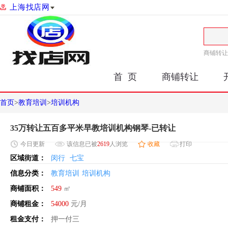
上海找店网
商铺转让
首 页
商铺转让
首页
>
教育培训
>
培训机构
35万转让五百多平米早教培训机构钢琴-已转让
今日
更新
该信息已被
2619
人浏览
收藏
打印
区域街道：
闵行
七宝
信息分类：
教育培训
培训机构
商铺面积：
549
㎡
商铺租金：
54000
元/月
租金支付：
押一付三