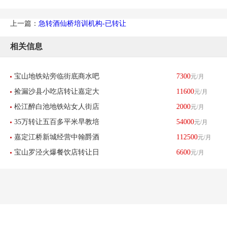
上一篇：
急转酒仙桥培训机构-已转让
相关信息
宝山地铁站旁临街底商水吧
7300
元/月
捡漏沙县小吃店转让嘉定大
11600
元/月
小吃店早餐店杂货店低价转
松江醉白池地铁站女人街店
2000
元/月
融城旁十字路口-已转让
让-已转让
35万转让五百多平米早教培
54000
元/月
铺招租不限行业房租便宜没
嘉定江桥新城经营中翰爵酒
112500
元/月
训机构钢琴-已转让
有转让费-已转让
宝山罗泾火爆餐饮店转让日
6600
元/月
店忍痛转让-已转让
流水2300左右-已转让