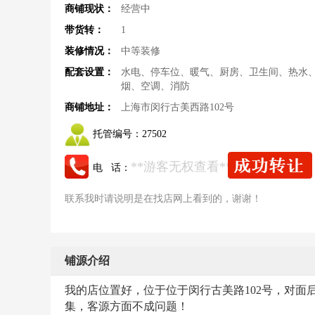
商铺现状：
经营中
带货转：
1
装修情况：
中等装修
配套设置：
水电、停车位、暖气、厨房、卫生间、热水
烟、空调、消防
商铺地址：
上海市闵行古美西路102号
托管编号：
27502
**游客无权查看**
电 话：
联系我时请说明是在找店网上看到的，谢谢！
铺源介绍
我的店位置好，位于位于闵行古美路102号，对
集，客源方面不成问题！