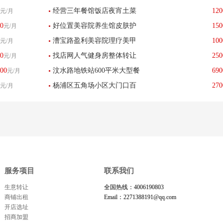
经营三年餐馆饭店夜宵土菜
120
元/月
0
好位置美容院养生馆皮肤护
150
元/月
馆川湘菜转让生意稳定-已转
漕宝路盈利美容院理疗美甲
100
元/月
理店美甲美睫带客户转让-已
让
0
找店网人气健身房整体转让
250
元/月
店转让中介勿扰-找店网已转
转让
00
汶水路地铁站600平米大型餐
690
元/月
现可接受所有行业-找店网已
让
杨浦区五角场小区大门口百
270
元/月
饮酒楼转让-已转让
转让
货超市便利店转让-已转让
服务项目
联系我们
生意转让
全国热线：4006190803
商铺出租
Email：2271388191@qq.com
开店选址
招商加盟