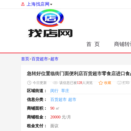
上海找店网
首 页
商铺转
首页
>
百货超市
>
超市
急转好位置临街门面便利店百货超市零食店进口食
今日
更新
该信息已被
128
人浏览
收藏
打印
区域街道：
闵行
莘庄
信息分类：
百货超市
超市
商铺面积：
90
㎡
商铺租金：
20000
元/月
租金支付：
面议