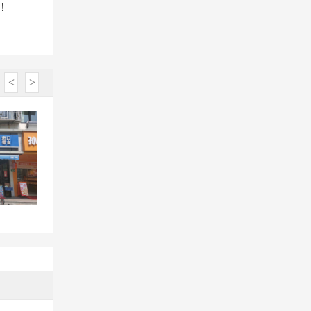
！
<
>