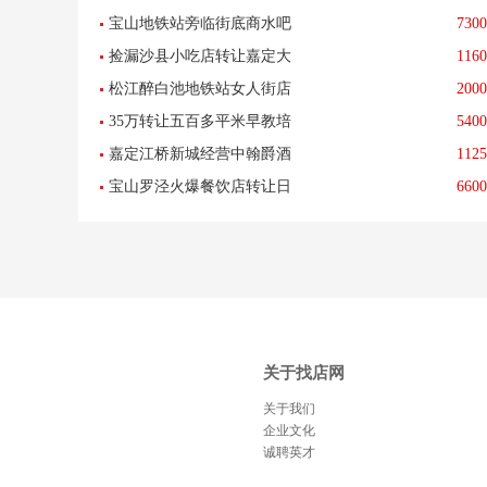
宝山地铁站旁临街底商水吧
7300
捡漏沙县小吃店转让嘉定大
1160
小吃店早餐店杂货店低价转
松江醉白池地铁站女人街店
2000
融城旁十字路口-已转让
让-已转让
35万转让五百多平米早教培
5400
铺招租不限行业房租便宜没
嘉定江桥新城经营中翰爵酒
1125
训机构钢琴-已转让
有转让费-已转让
宝山罗泾火爆餐饮店转让日
6600
店忍痛转让-已转让
流水2300左右-已转让
关于找店网
关于我们
企业文化
诚聘英才