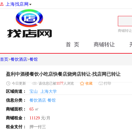
上海找店网
商铺转让
首 页
商铺转让
首页
>
餐饮酒店
>
餐馆
盈利中酒楼餐饮小吃店快餐店烧烤店转让-找店网已转让
今日
更新
该信息已被
1177
人浏览
收藏
打印
区域街道：
宝山
上海大学
信息分类：
餐饮酒店
餐馆
商铺面积：
65
㎡
商铺租金：
11129
元/月
租金支付：
押一付三