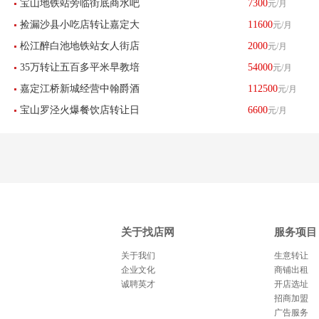
宝山地铁站旁临街底商水吧
7300
元/月
捡漏沙县小吃店转让嘉定大
11600
元/月
小吃店早餐店杂货店低价转
松江醉白池地铁站女人街店
2000
元/月
融城旁十字路口-已转让
让-已转让
35万转让五百多平米早教培
54000
元/月
铺招租不限行业房租便宜没
嘉定江桥新城经营中翰爵酒
112500
元/月
训机构钢琴-已转让
有转让费-已转让
宝山罗泾火爆餐饮店转让日
6600
元/月
店忍痛转让-已转让
流水2300左右-已转让
关于找店网
服务项目
关于我们
生意转让
企业文化
商铺出租
诚聘英才
开店选址
招商加盟
广告服务