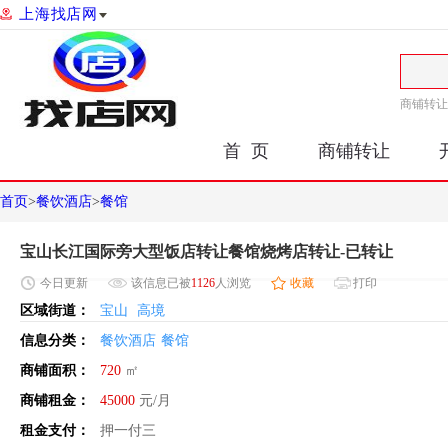
上海找店网
商铺转让
首 页
商铺转让
首页
>
餐饮酒店
>
餐馆
宝山长江国际旁大型饭店转让餐馆烧烤店转让-已转让
今日
更新
该信息已被
1126
人浏览
收藏
打印
区域街道：
宝山
高境
信息分类：
餐饮酒店
餐馆
商铺面积：
720
㎡
商铺租金：
45000
元/月
租金支付：
押一付三