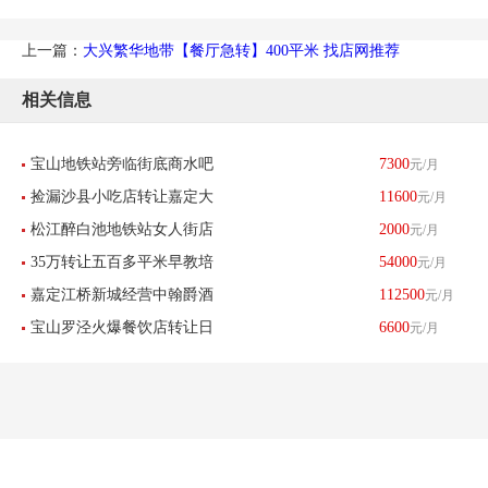
上一篇：
大兴繁华地带【餐厅急转】400平米 找店网推荐
相关信息
宝山地铁站旁临街底商水吧
7300
元/月
捡漏沙县小吃店转让嘉定大
11600
元/月
小吃店早餐店杂货店低价转
松江醉白池地铁站女人街店
2000
元/月
融城旁十字路口-已转让
让-已转让
35万转让五百多平米早教培
54000
元/月
铺招租不限行业房租便宜没
嘉定江桥新城经营中翰爵酒
112500
元/月
训机构钢琴-已转让
有转让费-已转让
宝山罗泾火爆餐饮店转让日
6600
元/月
店忍痛转让-已转让
流水2300左右-已转让