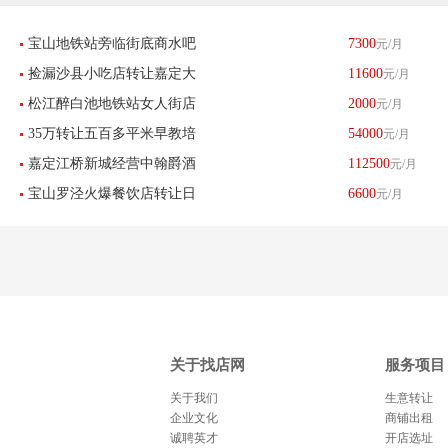
宝山地铁站旁临街底商水吧
7300
元/月
捡漏沙县小吃店转让嘉定大
11600
元/月
小吃店早餐店杂货店低价转
松江醉白池地铁站女人街店
2000
元/月
融城旁十字路口-已转让
让-已转让
35万转让五百多平米早教培
54000
元/月
铺招租不限行业房租便宜没
嘉定江桥新城经营中翰爵酒
112500
元/月
训机构钢琴-已转让
有转让费-已转让
宝山罗泾火爆餐饮店转让日
6600
元/月
店忍痛转让-已转让
流水2300左右-已转让
关于找店网
服务项目
关于我们
生意转让
企业文化
商铺出租
诚聘英才
开店选址