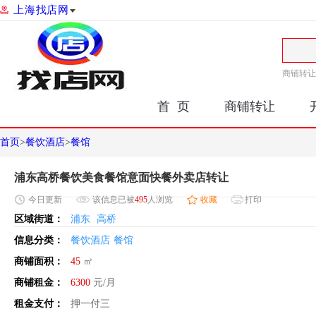
上海找店网
商铺转让
首 页
商铺转让
首页
>
餐饮酒店
>
餐馆
浦东高桥餐饮美食餐馆意面快餐外卖店转让
今日
更新
该信息已被
495
人浏览
收藏
打印
区域街道：
浦东
高桥
信息分类：
餐饮酒店
餐馆
商铺面积：
45
㎡
商铺租金：
6300
元/月
租金支付：
押一付三