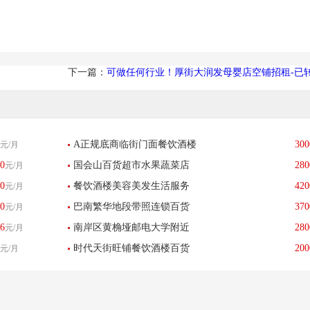
下一篇：
可做任何行业！厚街大润发母婴店空铺招租-已
A正规底商临街门面餐饮酒楼
300
元/月
0
国会山百货超市水果蔬菜店
280
元/月
教育培训水果店盈利转让-已
0
餐饮酒楼美容美发生活服务
420
元/月
转让带快递代收点-已转让
转让
0
巴南繁华地段带照连锁百货
370
元/月
转让干洗店低价带技术转让
6
南岸区黄桷垭邮电大学附近
280
元/月
超市转让流水每天3000+-已
时代天街旺铺餐饮酒楼百货
200
元/月
足浴按摩养生美容店转让
转让
超市小吃店水吧转让