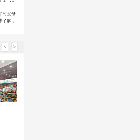
是婴 儿
平时父母
来了解，
<
>