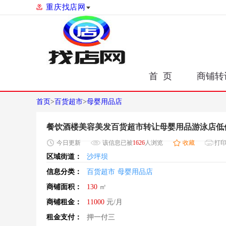
重庆找店网
首 页
商铺转
首页
>
百货超市
>
母婴用品店
餐饮酒楼美容美发百货超市转让母婴用品游泳店低
今日
更新
该信息已被
1626
人浏览
收藏
打
区域街道：
沙坪坝
信息分类：
百货超市
母婴用品店
商铺面积：
130
㎡
商铺租金：
11000
元/月
租金支付：
押一付三