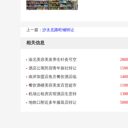
上一篇：
沙太北路旺铺转让
相关信息
渝北美容美发养生针灸可空
2800
酒店公寓民宿青年旅社转让
1500
转整转-已转让
南岸加盟店鱼庄餐饮酒店临
1400
餐饮酒楼美容美发百货超市
1100
街底商可外摆转让餐馆超市
机场公租房宾馆酒店生意转
1388
转让母婴用品游泳店低价转
地铁口附近多年服装店转让
5000
让因孩子上学所以转让房租
让
可做餐饮美容美甲化妆品等-
便宜先到先得
已转让