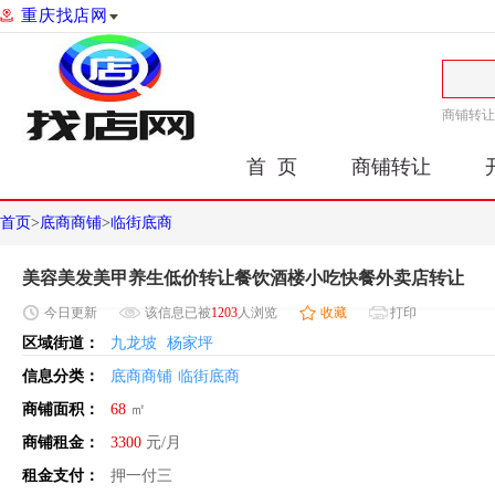
重庆找店网
商铺转让
首 页
商铺转让
首页
>
底商商铺
>
临街底商
美容美发美甲养生低价转让餐饮酒楼小吃快餐外卖店转让
今日
更新
该信息已被
1203
人浏览
收藏
打印
区域街道：
九龙坡
杨家坪
信息分类：
底商商铺
临街底商
商铺面积：
68
㎡
商铺租金：
3300
元/月
租金支付：
押一付三