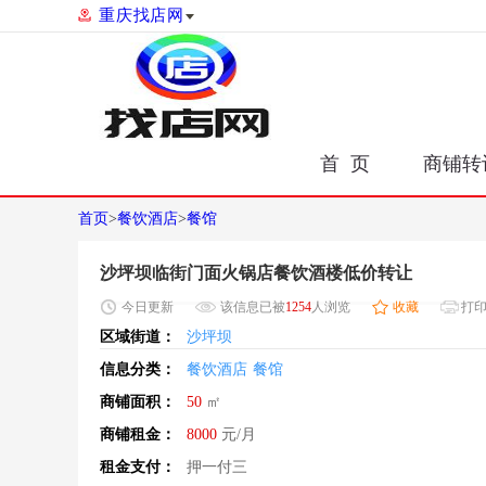
重庆找店网
首 页
商铺转
首页
>
餐饮酒店
>
餐馆
沙坪坝临街门面火锅店餐饮酒楼低价转让
今日
更新
该信息已被
1254
人浏览
收藏
打
区域街道：
沙坪坝
信息分类：
餐饮酒店
餐馆
商铺面积：
50
㎡
商铺租金：
8000
元/月
租金支付：
押一付三