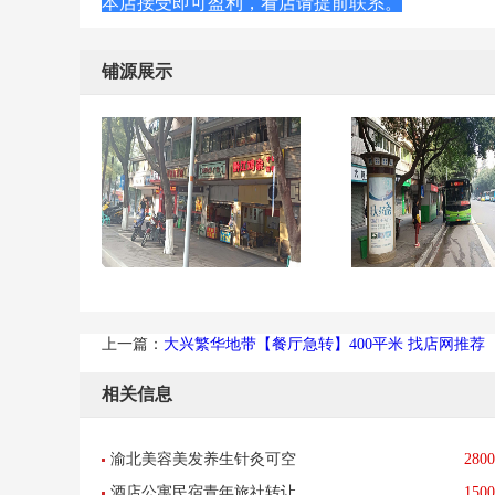
本店接受即可盈利，看店请提前联系。
铺源展示
上一篇：
大兴繁华地带【餐厅急转】400平米 找店网推荐
相关信息
渝北美容美发养生针灸可空
2800
酒店公寓民宿青年旅社转让
1500