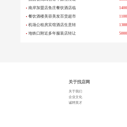
转整转-已转让
南岸加盟店鱼庄餐饮酒店临
1400
餐饮酒楼美容美发百货超市
1100
街底商可外摆转让餐馆超市
机场公租房宾馆酒店生意转
1388
转让母婴用品游泳店低价转
地铁口附近多年服装店转让
5000
让因孩子上学所以转让房租
让
可做餐饮美容美甲化妆品等-
便宜先到先得
已转让
关于找店网
关于我们
企业文化
诚聘英才