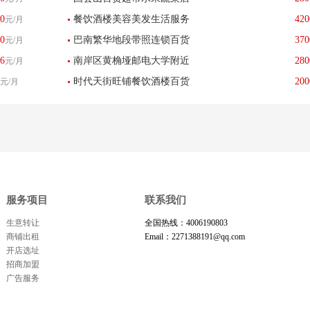
教育培训水果店盈利转让-已
0
餐饮酒楼美容美发生活服务
420
元/月
转让带快递代收点-已转让
转让
0
巴南繁华地段带照连锁百货
370
元/月
转让干洗店低价带技术转让
6
南岸区黄桷垭邮电大学附近
280
元/月
超市转让流水每天3000+-已
时代天街旺铺餐饮酒楼百货
200
元/月
足浴按摩养生美容店转让
转让
超市小吃店水吧转让
服务项目
联系我们
生意转让
全国热线：4006190803
商铺出租
Email：2271388191@qq.com
开店选址
招商加盟
广告服务