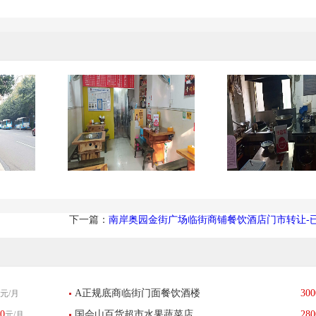
下一篇：
南岸奥园金街广场临街商铺餐饮酒店门市转让-
A正规底商临街门面餐饮酒楼
300
元/月
0
国会山百货超市水果蔬菜店
280
元/月