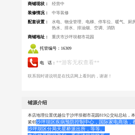
商铺现状：
经营中
装修情况：
中等装修
配套设置：
水电、物业管理、电梯、停车位、暖气、厨
热水、排水、排油烟、空调、消防
商铺地址：
重庆市沙坪坝都市花园
托管编号：
16309
**游客无权查看**
电 话：
联系我时请说明是在找店网上看到的，谢谢！
铺源介绍
本店地理位置优越位于沙坪坝都市花园819公交站总站，
沙坪坝区疾病预防控制中心，
国际家电商场，
紧邻
沙坪坝区分局天星桥派出所，等等。