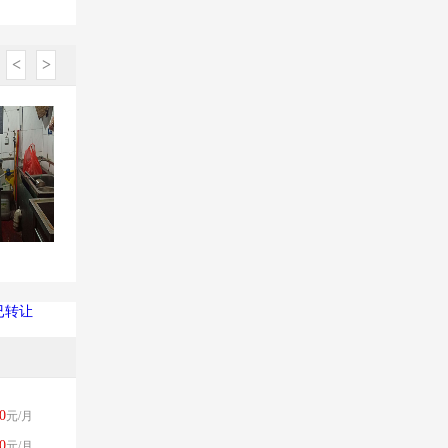
<
>
已转让
0
元/月
0
元/月