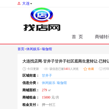
大连
首 页
商铺转
首页
>
休闲娱乐
>
瑜伽馆
大连找店网-甘井子甘井子社区底商生意转让-已转
今日
更新
该信息已被
1411
人浏览
收藏
打
区域街道：
甘井子
信息分类：
休闲娱乐
瑜伽馆
商铺面积：
279
㎡
商铺租金：
15000
元/月
租金支付：
押一付三