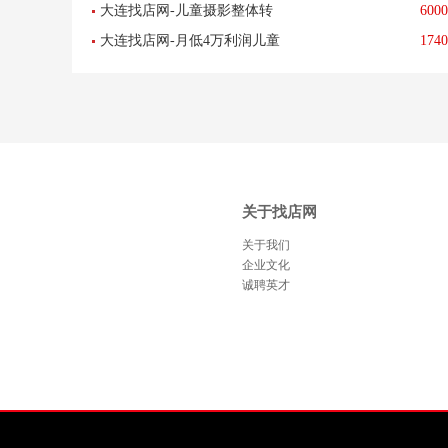
大连找店网-儿童摄影整体转
6000
校-已转让
转让-已转让
大连找店网-月低4万利润儿童
1740
让-已转让
乐园乐园转让-已转让
关于找店网
关于我们
企业文化
诚聘英才