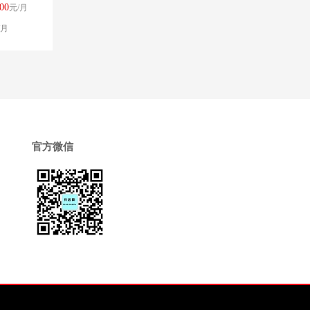
00
元/月
/月
官方微信