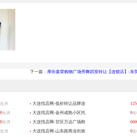
下一篇：
厚街嘉荣购物广场旁舞蹈室转让【连锁店】-东
大连找店网-低价转让品牌连
125
元/月
0
大连找店网-金州成熟小区托
0
元/月
元
锁店-已转让
0
大连找店网-甘区万达广场附
660
元/月
管转让-已转让
大连找店网-山东路商业街旅
0
元/月
元
近营业中百货超市转让-已转