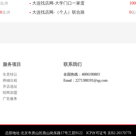
大连找店网-大学门口一家蛋
100
元/月
馆转让-已转让
让
0
大连找店网-（个人）联合路
0
元/月
元
糕店转让-已转让
地铁口营业中饭店转让-已转
让
服务项目
联系我们
生意转让
全国热线：4006190803
商铺出租
Email：2271388191@qq.com
开店选址
招商加盟
广告服务
总部地址:北京市房山区燕山岗东路17号三层9122 ICP许可证号 京B2-20170779