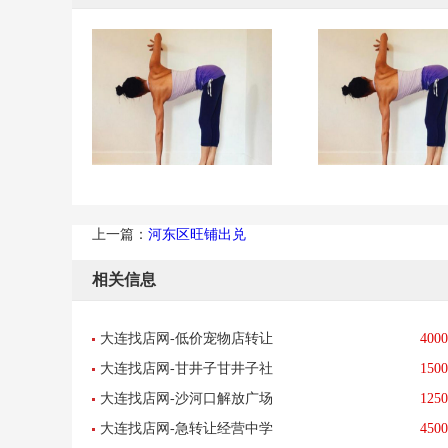
上一篇：
河东区旺铺出兑
相关信息
大连找店网-低价宠物店转让
4000
大连找店网-甘井子甘井子社
1500
生活服务-已转让
大连找店网-沙河口解放广场
1250
区底商生意转让-已转让
大连找店网-急转让经营中学
4500
如意街临街门面超市便利店