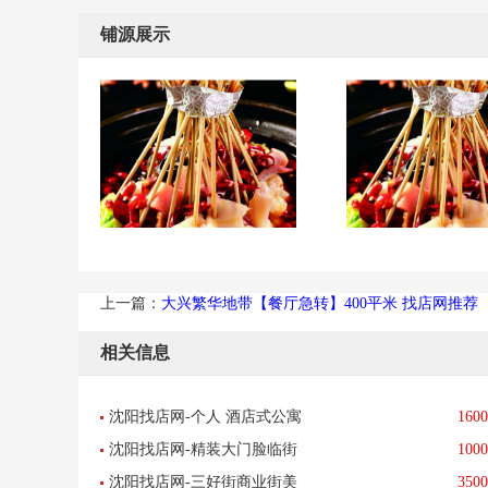
铺源展示
上一篇：
大兴繁华地带【餐厅急转】400平米 找店网推荐
相关信息
沈阳找店网-个人 酒店式公寓
1600
沈阳找店网-精装大门脸临街
1000
转让-已转让
沈阳找店网-三好街商业街美
3500