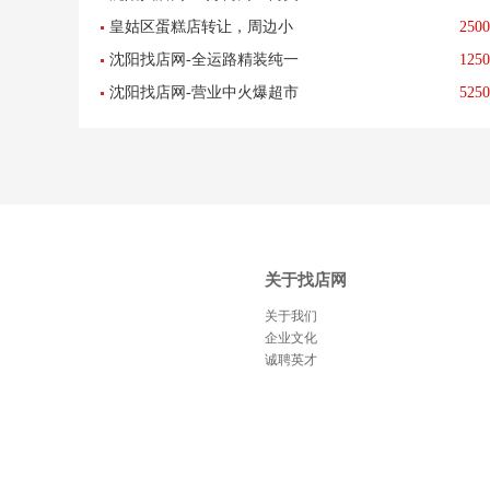
饭店出兑 旺铺转让-已转让
皇姑区蛋糕店转让，周边小
2500
甲店出兑转让-已转让
沈阳找店网-全运路精装纯一
1250
区较多交通便利
沈阳找店网-营业中火爆超市
5250
层饭店出兑，旺铺出兑-已转
转让-已转让
让
关于找店网
关于我们
企业文化
诚聘英才