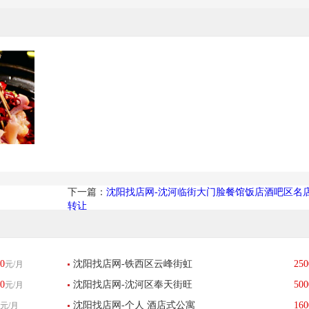
下一篇：
沈阳找店网-沈河临街大门脸餐馆饭店酒吧区名店
转让
0
沈阳找店网-铁西区云峰街虹
250
元/月
0
沈阳找店网-沈河区奉天街旺
500
元/月
桥路交叉口超市转让-已转让
沈阳找店网-个人 酒店式公寓
160
元/月