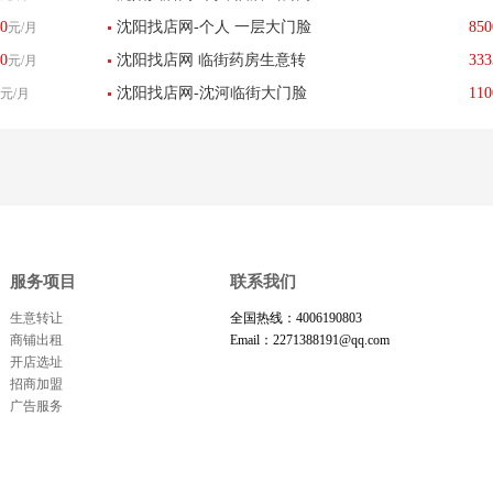
地火爆串串香重庆火锅饭店
0
沈阳找店网-个人 一层大门脸
850
元/月
转让出兑 沈阳站太原街 旺地
转让-已转让
0
沈阳找店网 临街药房生意转
333
元/月
烤肉店转让餐饮酒楼-已转让
旺铺-已转让
沈阳找店网-沈河临街大门脸
110
元/月
让-已转让
餐馆饭店酒吧区名店转让-已
转让
服务项目
联系我们
生意转让
全国热线：4006190803
商铺出租
Email：2271388191@qq.com
开店选址
招商加盟
广告服务