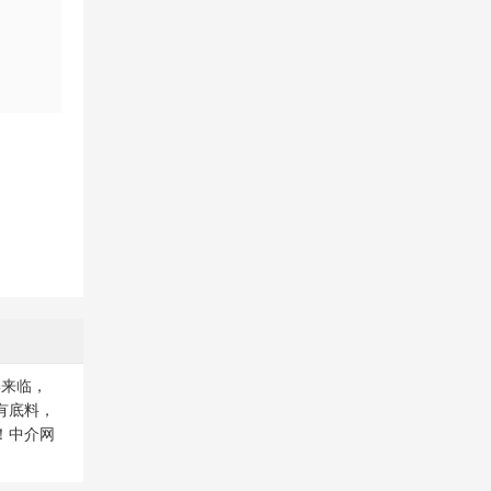
季来临，
有底料，
！中介网