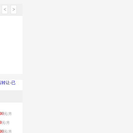
<
>
转让-已
00
元/月
0
元/月
00
元/月