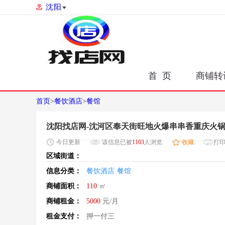
沈阳
首 页
商铺转
首页
>
餐饮酒店
>
餐馆
沈阳找店网-沈河区奉天街旺地火爆串串香重庆火锅
今日
更新
该信息已被
1103
人浏览
收藏
打
区域街道：
信息分类：
餐饮酒店
餐馆
商铺面积：
110
㎡
商铺租金：
5000
元/月
租金支付：
押一付三