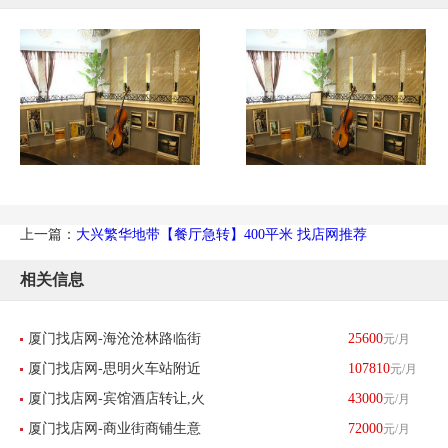
上一篇：
大兴繁华地带【餐厅急转】400平米 找店网推荐
相关信息
厦门找店网-海沧沧林路临街
25600
元/月
厦门找店网-思明火车站附近
107810
元/月
门面生意转让-已转让
厦门找店网-宾馆酒店转让,火
43000
元/月
酒店生意转让-已转让
厦门找店网-商业街商铺生意
72000
元/月
车站客房30多间-已转让