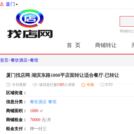
厦门
商铺转让
首 页
商铺转让
首页
>
餐饮酒店
>
餐馆
厦门找店网-湖滨东路1000平店面转让适合餐厅-已转让
今日
更新
该信息已被
1383
人浏览
收藏
打印
区域街道：
信息分类：
餐饮酒店
餐馆
商铺面积：
1000
㎡
商铺租金：
70000
元/月
租金支付：
押一付三