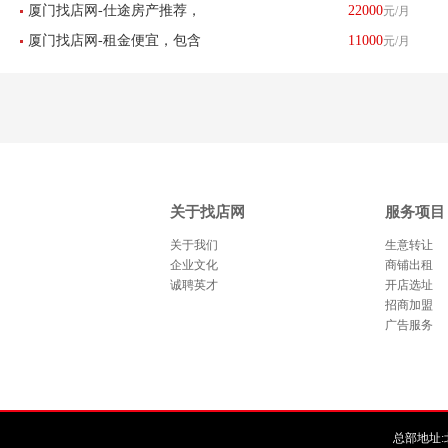
厦门找店网-仕途房产推荐，
22000
元/月
转让餐饮酒楼转让-已转让
厦门找店网-租金便宜，包含
11000
元/月
曾厝垵独栋带院子13间客房
设配一起急转，住宅底商沿
民宿转让-已转让
街店面，急转-已转让
关于找店网
服务项目
关于我们
生意转让
企业文化
商铺出租
诚聘英才
开店选址
招商加盟
广告服务
总部地址:北