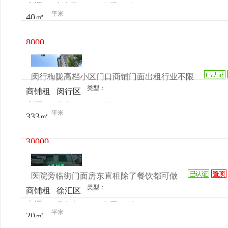
来源：
刘文豪
查看
今
让
区周阳
平米
40㎡
电话
日更新
路501
号
8000
元/月
闵行梅陇高档小区门口商铺门面出租行业不限
类型：
商铺租
闵行区
来源：
先生
查看
今
售
老沪闵
平米
333㎡
电话
日更新
路2460
弄101
30000
室-A1
元/月
医院旁临街门面房东直租除了餐饮都可做
类型：
商铺租
徐汇区
来源：
唐女士
查看
今
售
医学院
平米
20㎡
电话
日更新
路94号