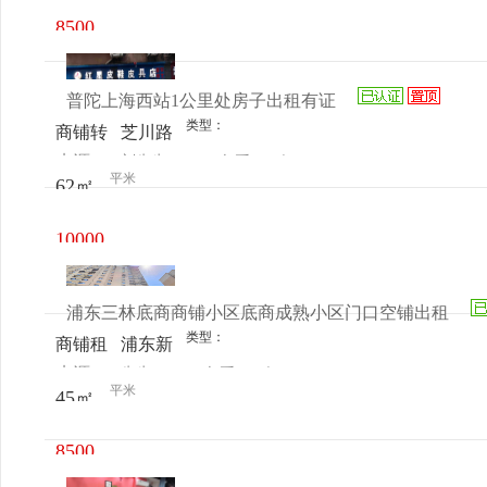
8500
元/月
普陀上海西站1公里处房子出租有证
类型：
商铺转
芝川路
来源：
刘先生
查看
今
让
200号
平米
62㎡
电话
日更新
10000
元/月
浦东三林底商商铺小区底商成熟小区门口空铺出租
类型：
商铺租
浦东新
来源：
先生
查看
今
售
区三林
平米
45㎡
电话
日更新
镇永泰
路264
8500
号
元/月