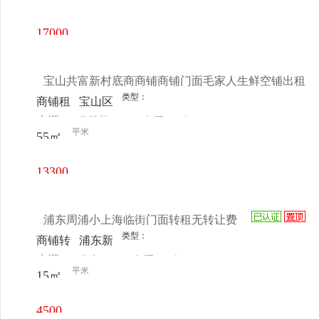
电话
日更新
17000
元/月
宝山共富新村底商商铺商铺门面毛家人生鲜空铺出租
类型：
商铺租
宝山区
来源：
朱瑞棋
查看
今
售
共富新
平米
55㎡
电话
日更新
村共富
路460
13300
号
元/月
浦东周浦小上海临街门面转租无转让费
类型：
商铺转
浦东新
来源：
先生
查看
今
让
区周浦
平米
15㎡
电话
日更新
关岳路
周市路
4500