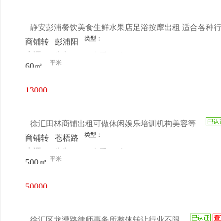
交叉口
元/月
静安彭浦餐饮美食生鲜水果店足浴按摩出租 适合各种
类型：
商铺转
彭浦阳
来源：
先生
查看
今
让
城路
平米
60㎡
电话
日更新
374号
13000
元/月
徐汇田林商铺出租可做休闲娱乐培训机构美容等
类型：
商铺转
苍梧路
来源：
先生
查看
今
让
14号
平米
500㎡
电话
日更新
50000
元/月
徐汇区龙漕路律师事务所整体转让行业不限