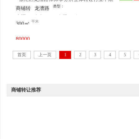
类型：
商铺转
龙漕路
来源：
女士
查看
今
让
151号
平米
300㎡
电话
日更新
80000
元/月
首页
上一页
1
2
3
4
5
商铺转让推荐