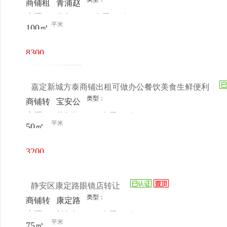
商铺租
青浦赵
来源：
先生
查看
今
售
巷青湖
平米
100㎡
电话
日更新
东路
855-
8300
857号
元/月
嘉定新城方泰商铺出租可做办公餐饮美食生鲜便利
类型：
商铺转
宝安公
来源：
戴先生
查看
今
让
路4578
平米
50㎡
电话
日更新
号
3200
元/月
静安区康定路眼镜店转让
类型：
商铺转
康定路
来源：
刘女士
查看
今
让
421号
平米
75㎡