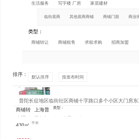
生活服务
写字楼 厂房
家居建材
临街底商
其他底商商铺
商铺门面
商业
类型：
商铺转让
商铺租售
求租求购
招商加盟
排序：
默认排序
按发布时间
普陀长征地区临街社区商铺十字路口多个小区大门房东
类型：
商铺转
上海普
来源：
王女士
查看
今
让
陀区长
平米
430㎡
电话
日更新
征镇万
镇路与