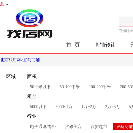
商铺转让
首 页
商铺转让
北京找店网
>
底商商铺
区域：
面积：
50平米以下
50-100平米
100-200平米
200-5
租金：
5000以下
5000~1万
1万~2万
2万~5万
5
行业：
电子通讯/专柜
汽修美容
百货超市
底商商铺