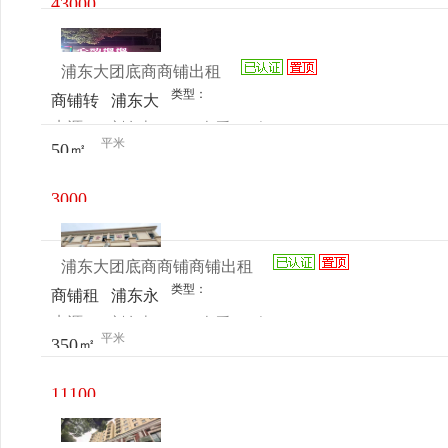
43000
延川路
元/月
交叉口
浦东大团底商商铺出租
类型：
商铺转
浦东大
来源：
刘女士
查看
今
让
团永旺
平米
50㎡
电话
日更新
路253
号
3000
元/月
浦东大团底商商铺商铺出租
类型：
商铺租
浦东永
来源：
刘女士
查看
今
售
旺路
平米
350㎡
电话
日更新
253号
11100
元/月