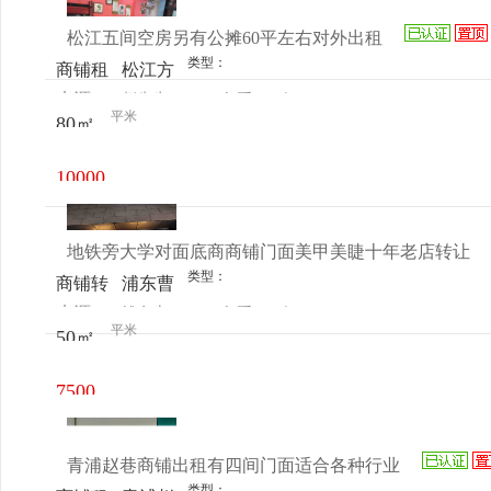
松江五间空房另有公摊60平左右对外出租
类型：
商铺租
松江方
来源：
赵先生
查看
今
售
松街道
平米
80㎡
电话
日更新
文宇路
158号
10000
元/月
地铁旁大学对面底商商铺门面美甲美睫十年老店转让
类型：
商铺转
浦东曹
来源：
钱女士
查看
今
让
路镇金
平米
50㎡
电话
日更新
海路
2505号
7500
一号楼
元/月
一楼
青浦赵巷商铺出租有四间门面适合各种行业
129号
类型：