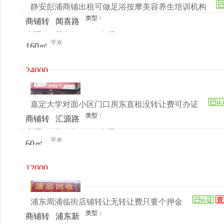
静安彭浦商铺出租可做足浴按摩美容养生培训机构
类型：
商铺转
闻喜路
来源：
王先生
查看
今
让
533号
平米
160㎡
电话
日更新
24000
元/月
嘉定大学对面小区门口房东直租没转让费可办证
类型：
商铺转
汇源路
来源：
张女士
查看
今
让
512号
平米
60㎡
电话
日更新
12000
元/月
浦东周浦临街店铺转让无转让费只要个押金
类型：
商铺转
浦东新