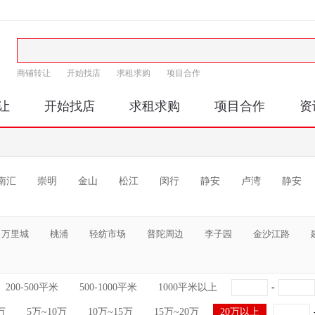
商铺转让
开始找店
求租求购
项目合作
让
开始找店
求租求购
项目合作
资
南汇
崇明
金山
松江
闵行
静安
卢湾
静安
万里城
桃浦
轻纺市场
普陀周边
李子园
金沙江路
200-500平米
500-1000平米
1000平米以上
-
万
5万~10万
10万~15万
15万~20万
20万以上