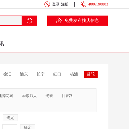
登录
注册
4006190803
免费发布找店信息
讯
徐汇
浦东
长宁
虹口
杨浦
普陀
建德花园
华东师大
光新
甘泉路
确定
-
确定