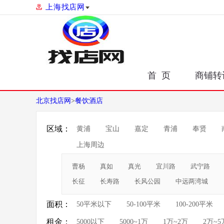
上海找店网
首 页
商铺转
北京找店网
>
餐饮酒店
区域：
黄浦
宝山
嘉定
青浦
奉贤
上海周边
曹杨
真如
真光
宜川路
武宁路
长征
长寿路
长风公园
中远两湾城
面积：
50平米以下
50-100平米
100-200平米
租金：
5000以下
5000~1万
1万~2万
2万~5