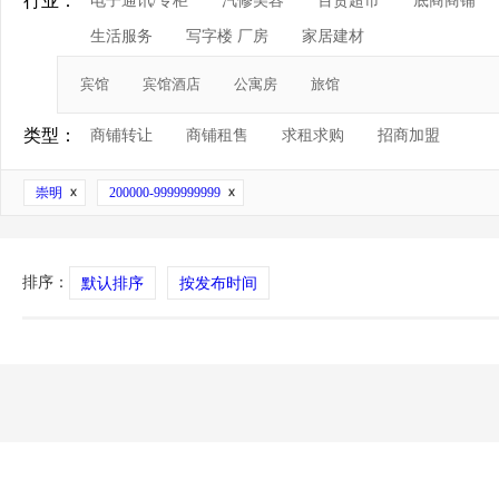
行业：
电子通讯/专柜
汽修美容
百货超市
底商商铺
生活服务
写字楼 厂房
家居建材
宾馆
宾馆酒店
公寓房
旅馆
类型：
商铺转让
商铺租售
求租求购
招商加盟
崇明
200000-9999999999
排序：
默认排序
按发布时间