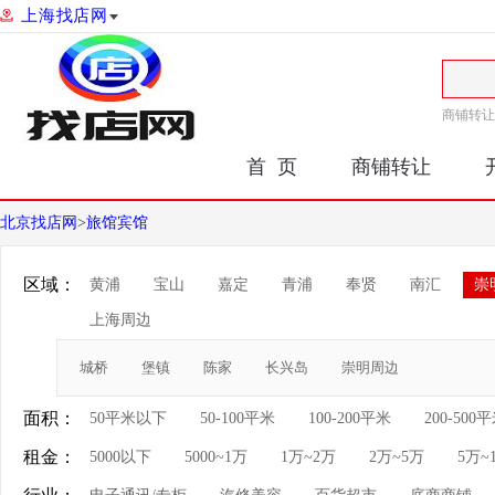
上海找店网
商铺转让
首 页
商铺转让
北京找店网
>
旅馆宾馆
区域：
黄浦
宝山
嘉定
青浦
奉贤
南汇
崇
上海周边
城桥
堡镇
陈家
长兴岛
崇明周边
面积：
50平米以下
50-100平米
100-200平米
200-500
租金：
5000以下
5000~1万
1万~2万
2万~5万
5万~