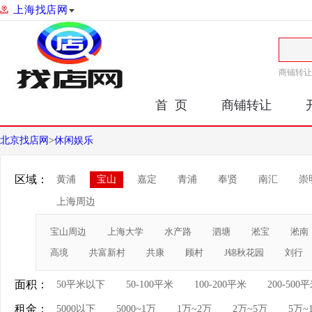
上海找店网
商铺转让
首 页
商铺转让
北京找店网
>
休闲娱乐
区域：
黄浦
宝山
嘉定
青浦
奉贤
南汇
崇
上海周边
宝山周边
上海大学
水产路
泗塘
淞宝
淞南
高境
共富新村
共康
顾村
J锦秋花园
刘行
面积：
50平米以下
50-100平米
100-200平米
200-500
租金：
5000以下
5000~1万
1万~2万
2万~5万
5万~