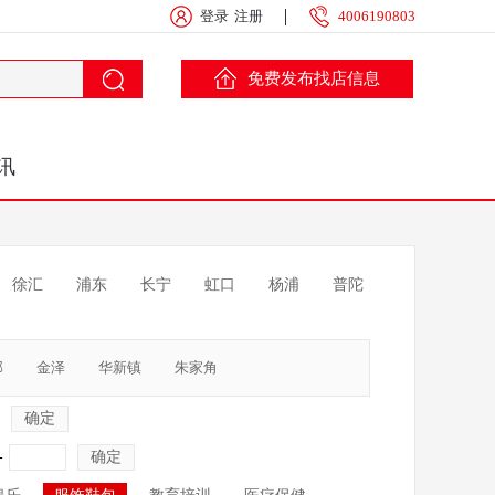
登录
注册
4006190803
免费发布找店信息
讯
徐汇
浦东
长宁
虹口
杨浦
普陀
部
金泽
华新镇
朱家角
确定
-
确定