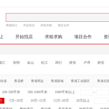
商铺转让
开始找店
求租求购
项目合作
让
开始找店
求租求购
项目合作
资
南汇
崇明
金山
松江
闵行
静安
卢湾
静安
阳街道
香花桥
青浦周边
青浦新城
青浦工业园区
青浦北
200-500平米
500-1000平米
1000平米以上
-
万
5万~10万
10万~15万
15万~20万
20万以上