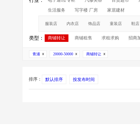
行业：
电子通讯/专柜
汽修美容
百货超市
生活服务
写字楼 厂房
家居建材
服装店
内衣店
饰品店
童装店
鞋店
类型：
商铺转让
商铺租售
求租求购
招商
青浦
20000-50000
商铺转让
排序：
默认排序
按发布时间