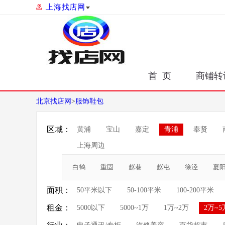
上海找店网
首 页
商铺转
北京找店网
>
服饰鞋包
区域：
黄浦
宝山
嘉定
青浦
奉贤
上海周边
白鹤
重固
赵巷
赵屯
徐泾
夏
面积：
50平米以下
50-100平米
100-200平米
租金：
5000以下
5000~1万
1万~2万
2万~5