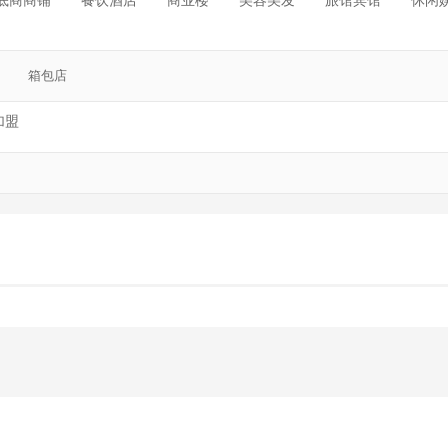
底商商铺
餐饮酒店
商业楼
美容美发
旅馆宾馆
休闲
箱包店
加盟