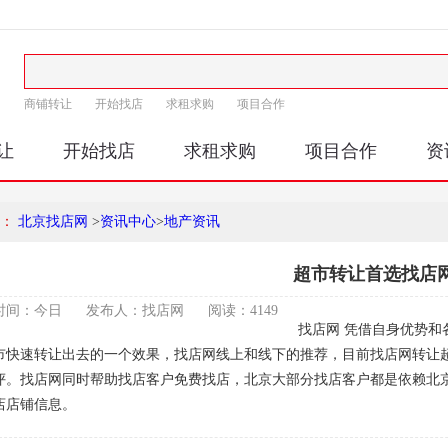
商铺转让
开始找店
求租求购
项目合作
让
开始找店
求租求购
项目合作
资
：
北京找店网
>
资讯中心
>
地产资讯
超市转让首选找店
时间：
今日
发布人：
找店网
阅读：
4149
找店网 凭借自身优势和
市快速转让出去的一个效果，找店网线上和线下的推荐，目前找店网转让
评。找店网同时帮助找店客户免费找店，北京大部分找店客户都是依赖北
店店铺信息。