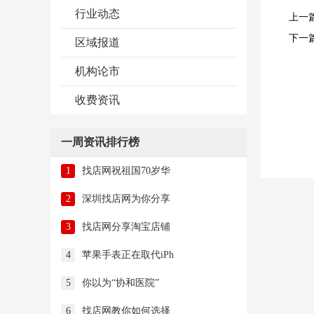
行业动态
上一
下一
区域报道
机构论市
收费资讯
一周资讯排行榜
1
找店网祝祖国70岁华
2
深圳找店网为你分享
3
找店网分享淘宝店铺
4
苹果手表正在取代iPh
5
你以为“协和医院”
6
找店网教你如何选择