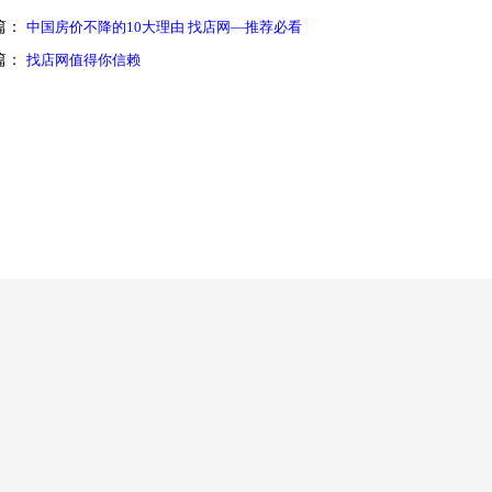
篇：
中国房价不降的10大理由 找店网—推荐必看
篇：
找店网值得你信赖