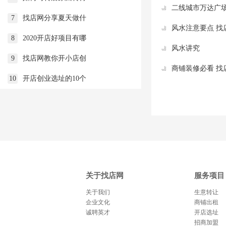
二线城市万达广
7
找店网分享夏天做什
风水注意要点 找
8
2020开店好项目有哪
风水讲究
9
找店网教你开小店创
商铺装修必看 找
10
开店创业选址的10个
关于找店网
服务项目
关于我们
生意转让
企业文化
商铺出租
诚聘英才
开店选址
招商加盟