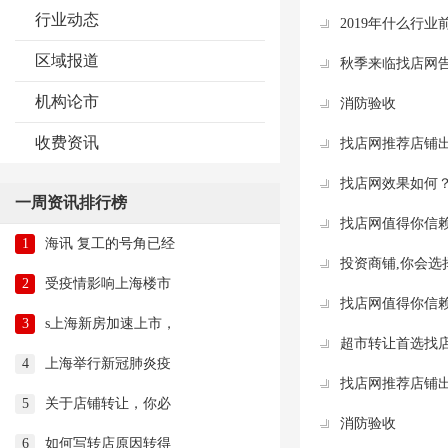
行业动态
2019年什么行
区域报道
秋季来临找店网
机构论市
消防验收
收费资讯
找店网推荐店铺
找店网效果如何？
一周资讯排行榜
找店网值得你信
1
海讯 复工的号角已经
投资商铺,你会选
2
受疫情影响上海楼市
找店网值得你信
3
s上海新房加速上市，
超市转让首选找
4
上海举行新冠肺炎疫
找店网推荐店铺
5
关于店铺转让，你必
消防验收
6
如何写转店原因转得