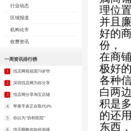
行业动态
理位
区域报道
并且
机构论市
好的
收费资讯
份，
在商
一周资讯排行榜
极好
1
找店网祝祖国70岁华
各种
2
深圳找店网为你分享
白两
3
找店网分享淘宝店铺
积是
4
苹果手表正在取代iPh
的还
5
你以为“协和医院”
东西
6
找店网教你如何选择