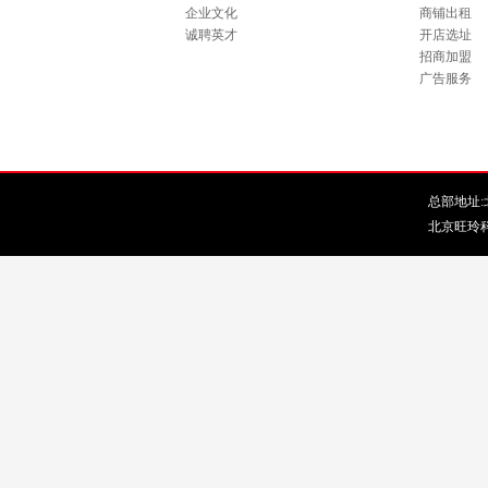
企业文化
商铺出租
诚聘英才
开店选址
招商加盟
广告服务
总部地址:北
北京旺玲科