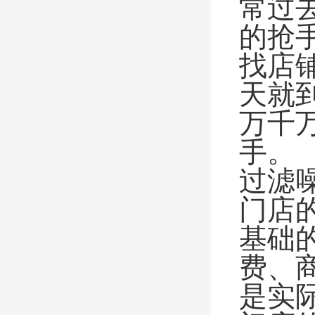
常过
的抢
找店
天就
万千
手。
过滤
门店
基础
费、
是实