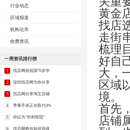
关重
行业动态
黄金
区域报道
找店
机构论市
走街
收费资讯
梳理
好自
一周资讯排行榜
大，
1
找店网祝祖国70岁华
区域
2
深圳找店网为你分享
境。
3
找店网分享淘宝店铺
首先
4
苹果手表正在取代iPh
店铺
5
你以为“协和医院”
6
找店网教你如何选择