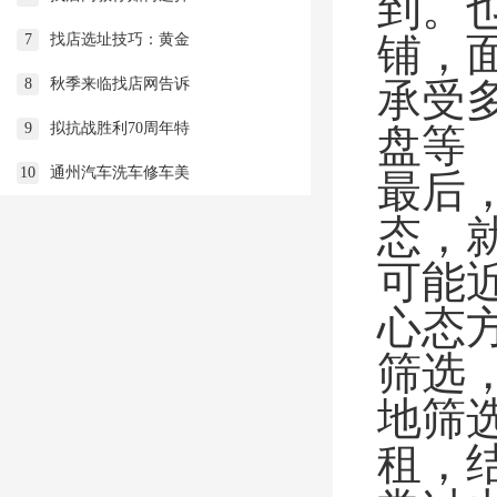
到。
铺，
7
找店选址技巧：黄金
8
秋季来临找店网告诉
承受
9
拟抗战胜利70周年特
盘等
10
通州汽车洗车修车美
最后
态，
可能
心态
筛选
地筛
租，